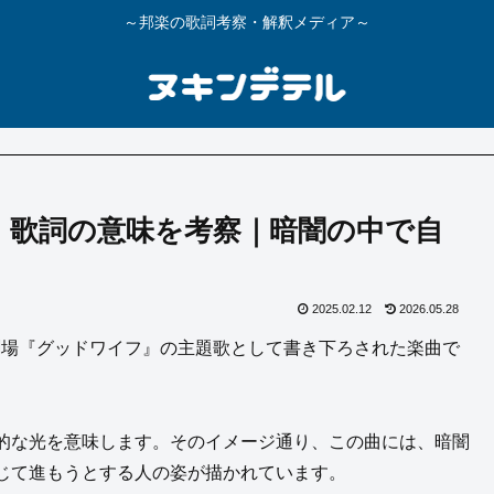
～邦楽の歌詞考察・解釈メディア～
rora」歌詞の意味を考察｜暗闇の中で自
2025.02.12
2026.05.28
BS系日曜劇場『グッドワイフ』の主題歌として書き下ろされた楽曲で
幻想的な光を意味します。そのイメージ通り、この曲には、暗闇
じて進もうとする人の姿が描かれています。