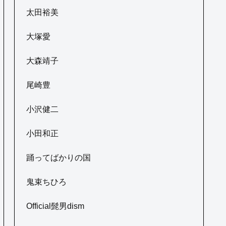
太田裕美
大塚愛
大森靖子
尾崎豊
小沢健二
小田和正
踊ってばかりの国
鬼束ちひろ
Official髭男dism