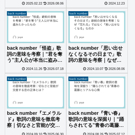
考察
はなく“俺”？切なすぎる
2025.02.22
2026.08.06
2024.12.23
片想いの正体
back number
back number
back number「怪盗」歌
back number「思い出せ
詞の意味を考察｜“君を奪
なくなるその日まで」歌
う”主人公が本当に盗みた
詞の意味を考察｜なぜ
かったもの
「忘れる」ではなく「思
2024.11.26
2026.07.18
2024.10.07
2026.08.06
い出せなくなる」なのか
back number
back number
back number『エメラル
back number『青い春』
ド』歌詞の意味を徹底考
歌詞の意味を深掘り｜“踊
察｜切なさと官能が交差
らされてる”青春の葛藤と
する恋の正体とは？
リアルな心情
2024.09.10
2025.06.30
2024.08.26
2025.07.12