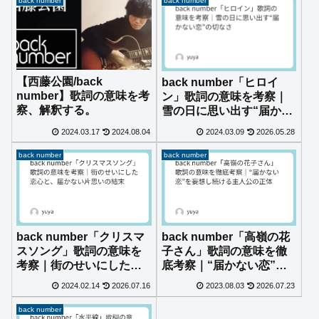
back number
back number
【西藤公園/back
back number「ヒロイ
number】歌詞の意味を考
ン」歌詞の意味を考察｜
察、解釈する。
雪の日に思い出す“届かな
い恋”の切なさ
2024.03.17
2024.08.04
2024.03.09
2026.05.28
back number
back number
back number「クリスマ
back number「高嶺の花
スソング」歌詞の意味を
子さん」歌詞の意味を徹
考察｜街のせいにした恋
底考察｜“届かない恋”を
心と、届かない片思いの
妄想し続ける主人公の正
2024.02.14
2026.07.16
2023.08.03
2026.07.23
結末
体
back number