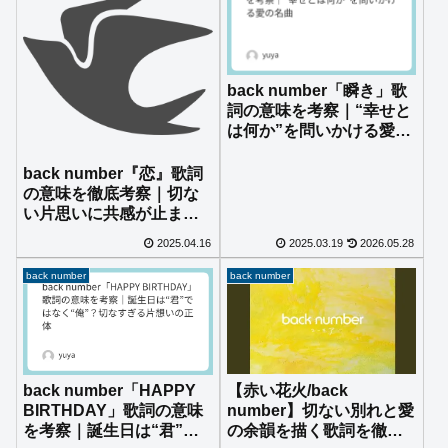
back number「瞬き」歌
詞の意味を考察｜“幸せと
は何か”を問いかける愛の
名曲
back number『恋』歌詞
の意味を徹底考察｜切な
い片思いに共感が止まら
ない理由
2025.04.16
2025.03.19
2026.05.28
back number
back number
【赤い花火/back
back number「HAPPY
number】切ない別れと愛
BIRTHDAY」歌詞の意味
の余韻を描く歌詞を徹底
を考察｜誕生日は“君”で