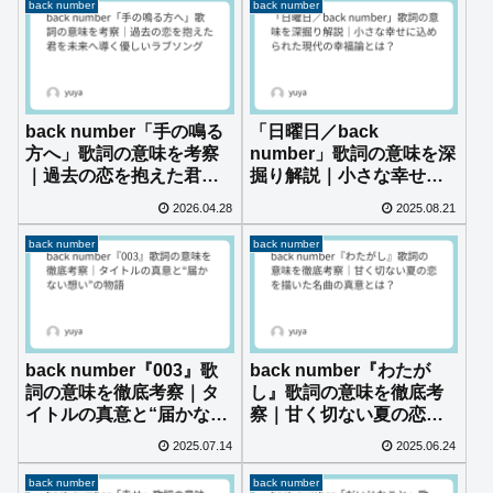
back number
back number
back number「手の鳴る
「日曜日／back
方へ」歌詞の意味を考察
number」歌詞の意味を深
｜過去の恋を抱えた君を
掘り解説｜小さな幸せに
未来へ導く優しいラブソ
込められた現代の幸福論
2026.04.28
2025.08.21
ング
とは？
back number
back number
back number『003』歌
back number『わたが
詞の意味を徹底考察｜タ
し』歌詞の意味を徹底考
イトルの真意と“届かない
察｜甘く切ない夏の恋を
想い”の物語
描いた名曲の真意とは？
2025.07.14
2025.06.24
back number
back number