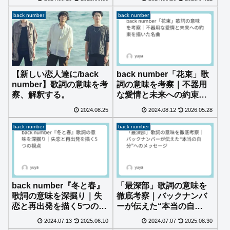
back number
back number
【新しい恋人達に/back
back number「花束」歌
number】歌詞の意味を考
詞の意味を考察｜不器用
察、解釈する。
な愛情と未来への約束を
描いた名曲
2024.08.25
2024.08.12
2026.05.28
back number
back number
back number『冬と春』
「最深部」歌詞の意味を
歌詞の意味を深掘り｜失
徹底考察｜バックナンバ
恋と再出発を描く5つの視
ーが伝えた“本当の自
点
分”へのメッセージ
2024.07.13
2025.06.10
2024.07.07
2025.08.30