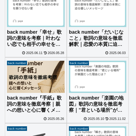
back number「幸せ」歌
back number「だいじな
詞の意味を考察｜叶わな
こと」歌詞の意味を徹底
い恋でも相手の幸せを願
解釈｜恋愛の本質に迫る
う切ない愛
優しいメッセージ
2025.06.11
2026.05.28
2025.06.03
back number
back number
back number「楽園の地
back number『手紙』歌
図」歌詞の意味を徹底考
詞の意味を徹底考察｜親
察｜“君といる場所”が楽
への想いと心に響くメッ
園だった理由とは？
セージ
2025.05.26
2025.05.10
2025.11.02
back number
back number