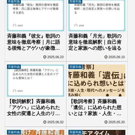
斉藤和義
斉藤和義
斉藤和義『彼女』歌詞の
斉藤和義「月光」歌詞の
意味を徹底考察｜月に語
意味を徹底解釈｜自己肯
る後悔とアゲハが象徴す
定と家族への想いを辿る
る変化
2025.06.23
2025.06.10
斉藤和義
斉藤和義
【歌詞考察】斉藤和義
【歌詞解釈】斉藤和義
「遺伝」に込められた想
「アゲハ」に込められた
いとは？家族・人生・現
女性の変遷と人生のリア
代へのメッセージを読み
ルな意味とは？
2025.06.02
2025.05.20
解く
斉藤和義
斉藤和義