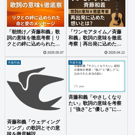
「朝焼け／斉藤和義」歌
「ワンモアタイム／斉藤
詞の意味を徹底考察｜リ
和義」歌詞の意味を徹底
クとの絆に込められた命
考察｜再出発に込めた想
と愛のメッセージ
いとは？
2025.05.07
2025.04.12
斉藤和義
斉藤和義
斉藤和義「やさしくなり
たい」歌詞の意味を考察
｜“強さ”と“優しさ”に込
められた本当の願い
斉藤和義「ウェディング
ソング」の歌詞とその意
味を徹底解説