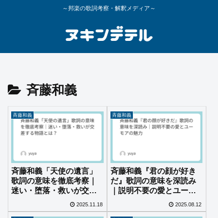
～邦楽の歌詞考察・解釈メディア～
斉藤和義
斉藤和義
斉藤和義
斉藤和義「天使の遺言」
斉藤和義『君の顔が好き
歌詞の意味を徹底考察｜
だ』歌詞の意味を深読み
迷い・堕落・救いが交差
｜説明不要の愛とユーモ
する物語とは？
アの魅力
2025.11.18
2025.08.12