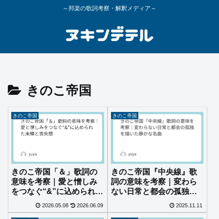
～邦楽の歌詞考察・解釈メディア～
きのこ帝国
きのこ帝国
きのこ帝国
きのこ帝国「＆」歌詞の
きのこ帝国『中央線』歌
意味を考察｜愛と憎しみ
詞の意味を考察｜変わら
をつなぐ“&”に込められた
ない日常と都会の孤独を
未練と喪失感
描いた静かな名曲
2026.05.08
2026.06.09
2025.11.11