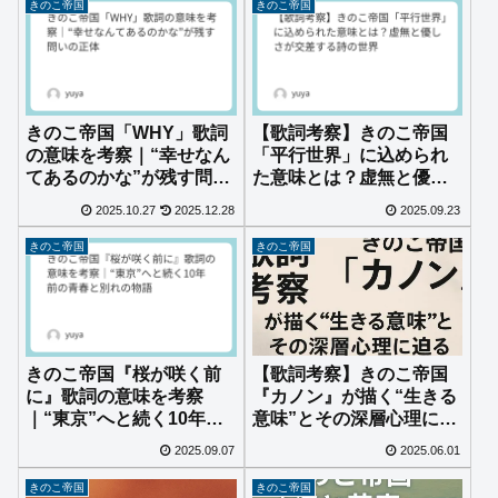
きのこ帝国
きのこ帝国
きのこ帝国「WHY」歌詞
【歌詞考察】きのこ帝国
の意味を考察｜“幸せなん
「平行世界」に込められ
てあるのかな”が残す問い
た意味とは？虚無と優し
の正体
さが交差する詩の世界
2025.10.27
2025.12.28
2025.09.23
きのこ帝国
きのこ帝国
【歌詞考察】きのこ帝国
きのこ帝国『桜が咲く前
『カノン』が描く“生きる
に』歌詞の意味を考察
意味”とその深層心理に迫
｜“東京”へと続く10年前
る
の青春と別れの物語
2025.09.07
2025.06.01
きのこ帝国
きのこ帝国