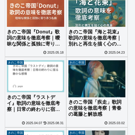
きのこ帝国『海と花束』
きのこ帝国『Donut』歌
歌詞の意味を徹底考察｜
詞の意味を徹底考察｜曖
別れと再生を描く心の風
昧な関係と孤独に寄り添
景
う名曲
2025.05.18
2025.04.23
きのこ帝国
きのこ帝国
きのこ帝国『ラストデ
きのこ帝国「疾走」歌詞
イ』歌詞の意味を徹底考
の意味を徹底考察｜青春
察｜日常の終わりに宿る
の葛藤と解放感
静かな感情
2025.04.07
2025.08.31
2025.03.02
きのこ帝国
きのこ帝国