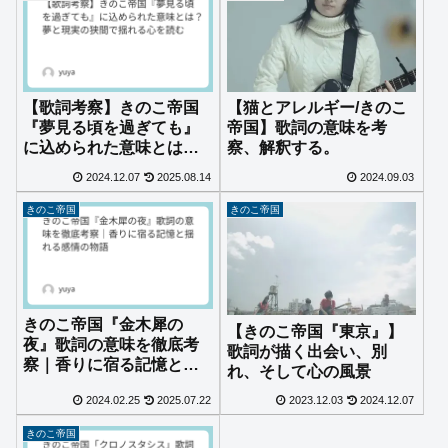
【猫とアレルギー/きのこ
【歌詞考察】きのこ帝国
帝国】歌詞の意味を考
『夢見る頃を過ぎても』
察、解釈する。
に込められた意味とは？
夢と現実の狭間で揺れる
2024.12.07
2025.08.14
2024.09.03
心を読む
きのこ帝国
きのこ帝国
きのこ帝国『金木犀の
【きのこ帝国『東京』】
夜』歌詞の意味を徹底考
歌詞が描く出会い、別
察｜香りに宿る記憶と揺
れ、そして心の風景
れる感情の物語
2024.02.25
2025.07.22
2023.12.03
2024.12.07
きのこ帝国