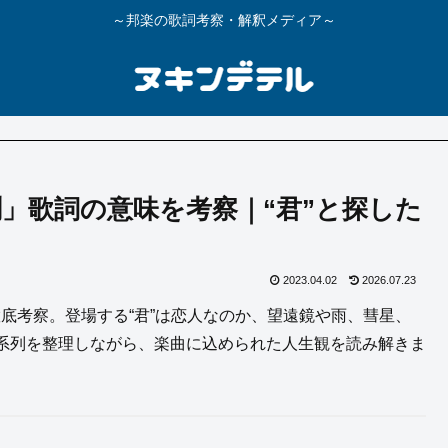
～邦楽の歌詞考察・解釈メディア～
体観測」歌詞の意味を考察｜“君”と探した
2023.04.02
2026.07.23
味を徹底考察。登場する“君”は恋人なのか、望遠鏡や雨、彗星、
系列を整理しながら、楽曲に込められた人生観を読み解きま