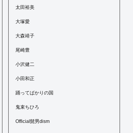
太田裕美
大塚愛
大森靖子
尾崎豊
小沢健二
小田和正
踊ってばかりの国
鬼束ちひろ
Official髭男dism