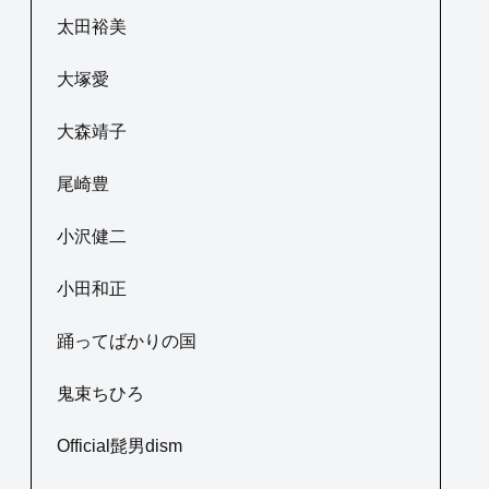
太田裕美
大塚愛
大森靖子
尾崎豊
小沢健二
小田和正
踊ってばかりの国
鬼束ちひろ
Official髭男dism