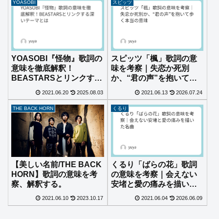
YOASOBI
スピッツ
YOASOBI『怪物』歌詞の
スピッツ「楓」歌詞の意
意味を徹底解釈！
味を考察｜失恋か死別
BEASTARSとリンクする
か、“君の声”を抱いて歩
深いテーマとは
く本当の意味
2021.06.20
2025.08.03
2021.06.13
2026.07.24
THE BACK HORN
くるり
くるり「ばらの花」歌詞
【美しい名前/THE BACK
の意味を考察｜会えない
HORN】歌詞の意味を考
安堵と愛の痛みを描いた
察、解釈する。
名曲
2021.06.10
2023.10.17
2021.06.04
2026.06.09