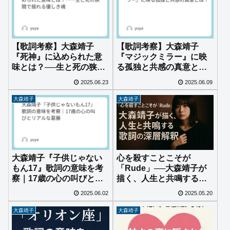
【歌詞考察】大森靖子
【歌詞考察】大森靖子
『死神』に込められた意
『マジックミラー』に映
味とは？──生と死の狭間
る孤独と共感の真意と
で揺れる優しき魂
は？
2025.06.23
2025.06.09
大森靖子
大森靖子
大森靖子『子供じゃない
心を殺すことこそが
もん17』歌詞の意味を考
「Rude」──大森靖子が
察｜17歳の心の叫びとリ
描く、人生と共鳴する歌
アルな葛藤
詞の深層解釈
2025.06.02
2025.05.20
大森靖子
大森靖子