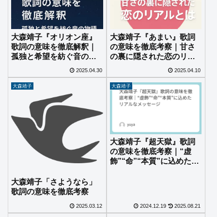
大森靖子『オリオン座』
大森靖子『あまい』歌詞
歌詞の意味を徹底解釈｜
の意味を徹底考察｜甘さ
孤独と希望を紡ぐ音の物
の裏に隠された恋のリア
語
ルとは
2025.04.30
2025.04.10
大森靖子
大森靖子
大森靖子『超天獄』歌詞
の意味を徹底考察｜“虚
飾”“命”“本質”に込めたリ
アルなメッセージ
大森靖子「さようなら」
歌詞の意味を徹底考察
2025.03.12
2024.12.19
2025.08.21