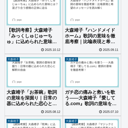
【歌詞考察】大森靖子
大森靖子『ハンドメイド
「みっくしゅじゅーち
ホーム』歌詞の意味を徹
ゅ」に込められた意味と
底考察｜比喩表現と希望
は？混ざり合う感情の正
のメッセージを読み解く
2025.10.12
2025.09.11
体に迫る
大森靖子
大森靖子
大森靖子「お茶碗」歌詞
ガチ恋の痛みと救いを歌
の意味を深掘り｜日常の
う――大森靖子『愛して
器に込められた恋心と解
る.com』歌詞の意味を徹
釈の自由
底考察！
2025.08.12
2025.07.10
大森靖子
大森靖子