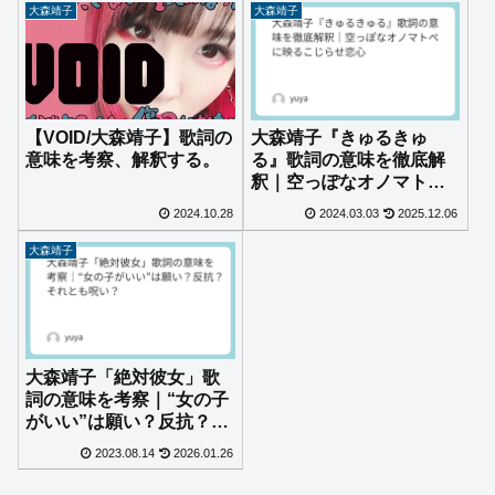
大森靖子
大森靖子
【VOID/大森靖子】歌詞の
大森靖子『きゅるきゅ
意味を考察、解釈する。
る』歌詞の意味を徹底解
釈｜空っぽなオノマトペ
に映るこじらせ恋心
2024.10.28
2024.03.03
2025.12.06
大森靖子
大森靖子「絶対彼女」歌
詞の意味を考察｜“女の子
がいい”は願い？反抗？そ
れとも呪い？
2023.08.14
2026.01.26