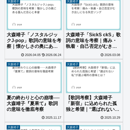
大森靖子
大森靖子
大森靖子「ノスタルジッ
大森靖子「SickS ckS」歌
クJ-pop」歌詞の意味を考
詞の意味を考察｜痛み・
察｜懐かしさの奥にある
執着・自己否定がむき出
歪んだ恋心と本音
しになる失恋ソング
2026.04.05
2026.06.24
2026.03.08
大森靖子
大森靖子
夏の終わりと心の崩壊──
【歌詞考察】大森靖子
大森靖子『夏果て』歌詞
「新宿」に込められた孤
の意味を徹底考察
独と希望｜“選ばれない
私”が選ぶ場所の意味と
2025.11.17
2025.10.29
は？
大森靖子
大森靖子