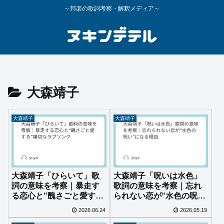
～邦楽の歌詞考察・解釈メディア～
大森靖子
大森靖子
大森靖子
大森靖子「ひらいて」歌
大森靖子「呪いは水色」
詞の意味を考察｜暴走す
歌詞の意味を考察｜忘れ
る恋心と“醜さごと愛す
られない恋が“水色の呪
る”痛切なラブソング
い”になる理由
2026.06.24
2026.05.19