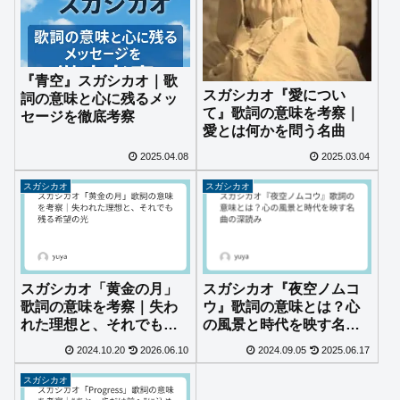
『青空』スガシカオ｜歌
スガシカオ『愛につい
詞の意味と心に残るメッ
て』歌詞の意味を考察｜
セージを徹底考察
愛とは何かを問う名曲
2025.04.08
2025.03.04
スガシカオ
スガシカオ
スガシカオ「黄金の月」
スガシカオ『夜空ノムコ
歌詞の意味を考察｜失わ
ウ』歌詞の意味とは？心
れた理想と、それでも残
の風景と時代を映す名曲
る希望の光
の深読み
2024.10.20
2026.06.10
2024.09.05
2025.06.17
スガシカオ