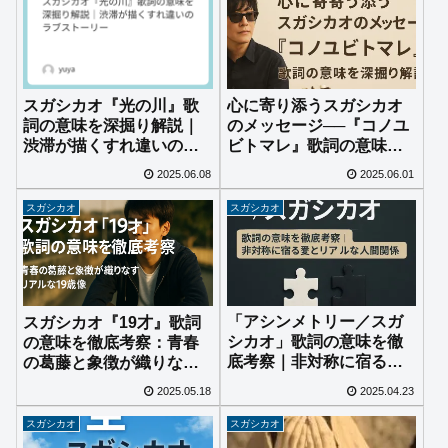
心に寄り添うスガシカオ
スガシカオ『光の川』歌
のメッセージ──『コノユ
詞の意味を深掘り解説｜
ビトマレ』歌詞の意味を
渋滞が描くすれ違いのラ
深掘り解説
ブストーリー
2025.06.08
2025.06.01
スガシカオ
スガシカオ
「アシンメトリー／スガ
スガシカオ『19才』歌詞
シカオ」歌詞の意味を徹
の意味を徹底考察：青春
底考察｜非対称に宿る愛
の葛藤と象徴が織りなす
とリアルな人間関係
リアルな19歳像
2025.05.18
2025.04.23
スガシカオ
スガシカオ