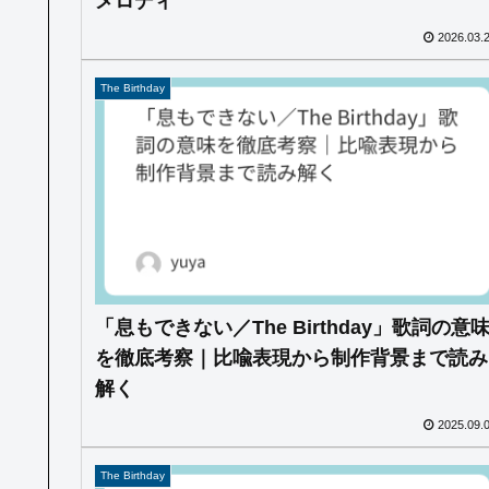
メロディ
2026.03.
The Birthday
「息もできない／The Birthday」歌詞の意
を徹底考察｜比喩表現から制作背景まで読み
解く
2025.09.
The Birthday