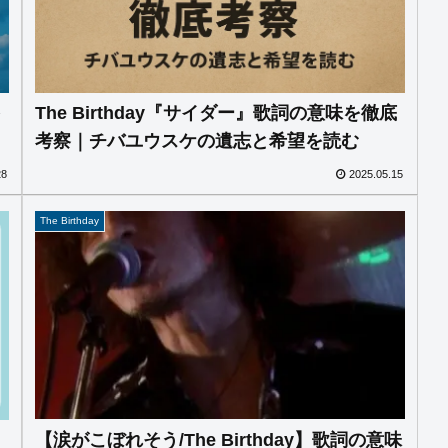
を
The Birthday『サイダー』歌詞の意味を徹底
考察｜チバユウスケの遺志と希望を読む
28
2025.05.15
The Birthday
【涙がこぼれそう/The Birthday】歌詞の意味