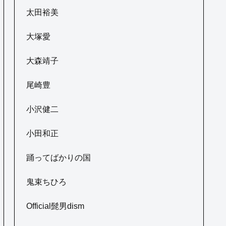
太田裕美
大塚愛
大森靖子
尾崎豊
小沢健二
小田和正
踊ってばかりの国
鬼束ちひろ
Official髭男dism