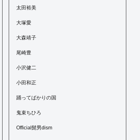
太田裕美
大塚愛
大森靖子
尾崎豊
小沢健二
小田和正
踊ってばかりの国
鬼束ちひろ
Official髭男dism