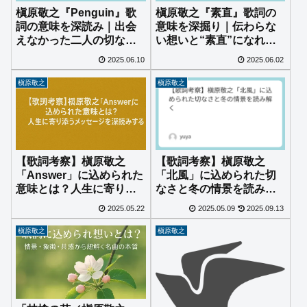
槇原敬之『Penguin』歌
槇原敬之『素直』歌詞の
詞の意味を深読み｜出会
意味を深掘り｜伝わらな
えなかった二人の切ない
い想いと“素直”になれな
物語とペンギンのメタフ
い心の距離
2025.06.10
2025.06.02
ァー
槇原敬之
槇原敬之
【歌詞考察】槇原敬之
【歌詞考察】槇原敬之
「北風」に込められた切
「Answer」に込められた
なさと冬の情景を読み解
意味とは？人生に寄り添
く
うメッセージを深読みす
2025.05.22
2025.05.09
2025.09.13
る
槇原敬之
槇原敬之