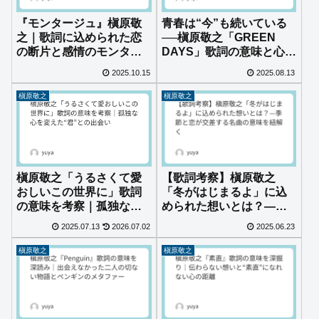
『モンタージュ』槇原敬
青春は“今”も続いている
之｜歌詞に込められた恋
──槇原敬之「GREEN
の断片と感情のモンター
DAYS」歌詞の意味と心に
ジュを読み解く
響くメッセージを考察
2025.10.15
2025.08.13
槇原敬之
槇原敬之
槇原敬之「うるさくて愛
【歌詞考察】槇原敬之
おしいこの世界に」歌詞
「冬がはじまるよ」に込
の意味を考察｜孤独な心
められた想いとは？—季
を変えた“君”との出会い
節と恋が交差する名曲の
2025.07.13
2026.07.02
2025.06.23
意味を紐解く
槇原敬之
槇原敬之