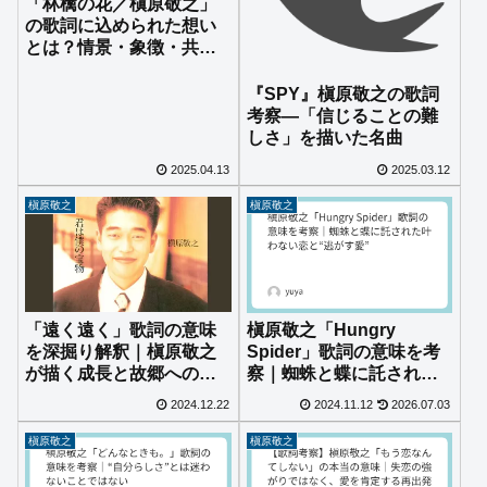
「林檎の花／槇原敬之」
の歌詞に込められた想い
とは？情景・象徴・共感
から紐解く名曲の本質
『SPY』槇原敬之の歌詞
考察—「信じることの難
しさ」を描いた名曲
2025.04.13
2025.03.12
槇原敬之
槇原敬之
「遠く遠く」歌詞の意味
槇原敬之「Hungry
を深掘り解釈｜槇原敬之
Spider」歌詞の意味を考
が描く成長と故郷への想
察｜蜘蛛と蝶に託された
い
叶わない恋と“逃がす愛”
2024.12.22
2024.11.12
2026.07.03
槇原敬之
槇原敬之