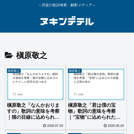
～邦楽の歌詞考察・解釈メディア～
槇原敬之
槇原敬之
槇原敬之
槇原敬之「なんかおりま
槇原敬之「君は僕の宝
すの」歌詞の意味を考察
物」歌詞の意味を考察
｜猫の目線に込められた
｜“宝物”に込められた純
やさしい世界の見つめ方
愛と日常の幸せ
2026.07.03
2026.05.20