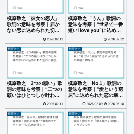
槇原敬之「彼女の恋人」
槇原敬之「うん」歌詞の
歌詞の意味を考察｜届か
意味を考察｜“世界で一番
ない恋に込められた切な
短いI love you”に込めた
さと優しさ
日常の愛
2026.02.12
2026.02.12
槇原敬之
槇原敬之
槇原敬之「2つの願い」歌
槇原敬之「No.1」歌詞の
詞の意味を考察｜“二つの
意味を考察｜“愛という窮
願いはひとつしか叶わな
屈”に込められた恋の幸福
い”に込められた別れと再
と切なさ
2026.02.11
2026.02.09
2026.03.10
生
槇原敬之
槇原敬之