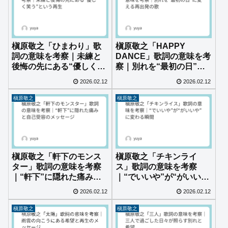
槇原敬之「ひまわり」歌
槇原敬之「HAPPY
詞の意味を考察｜未練と
DANCE」歌詞の意味を考
後悔の先にある“優しく笑
察｜別れを“最初の日”に
う”という再生
変える再出発の歌
2026.02.12
2026.02.12
槇原敬之
槇原敬之
槇原敬之「軒下のモンス
槇原敬之「チキンライ
ター」歌詞の意味を考察
ス」歌詞の意味を考察
｜“軒下”に隠れた痛みと
｜“でいいや”が“がいい
自己受容のメッセージ
や”に変わる瞬間
2026.02.12
2026.02.12
槇原敬之
槇原敬之