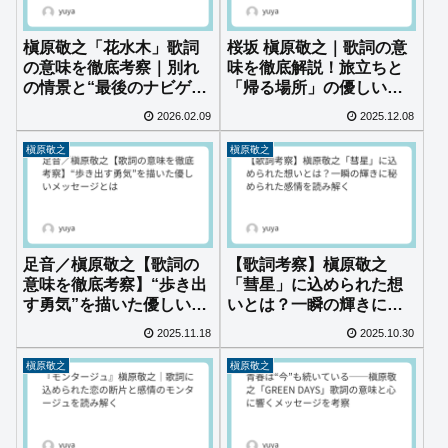
槇原敬之「花水木」歌詞
桜坂 槇原敬之｜歌詞の意
の意味を徹底考察｜別れ
味を徹底解説！旅立ちと
の情景と“最後のナビゲイ
「帰る場所」の優しいラ
ター”に込めた優しさ
ブソング
2026.02.09
2025.12.08
槇原敬之
槇原敬之
足音／槇原敬之【歌詞の
【歌詞考察】槇原敬之
意味を徹底考察】“歩き出
「彗星」に込められた想
す勇気”を描いた優しいメ
いとは？一瞬の輝きに秘
ッセージとは
められた感情を読み解く
2025.11.18
2025.10.30
槇原敬之
槇原敬之