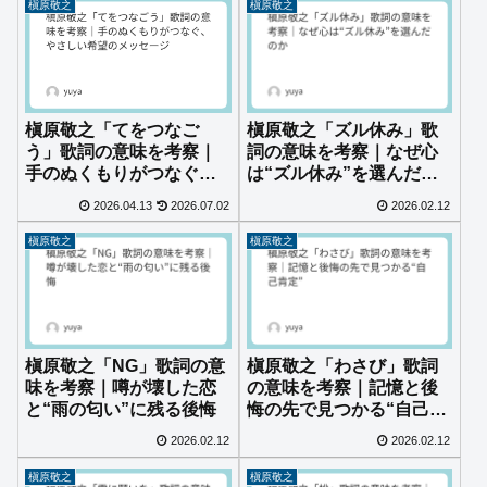
槇原敬之
槇原敬之
槇原敬之「てをつなご
槇原敬之「ズル休み」歌
う」歌詞の意味を考察｜
詞の意味を考察｜なぜ心
手のぬくもりがつなぐ、
は“ズル休み”を選んだの
やさしい希望のメッセー
か
2026.04.13
2026.07.02
2026.02.12
ジ
槇原敬之
槇原敬之
槇原敬之「NG」歌詞の意
槇原敬之「わさび」歌詞
味を考察｜噂が壊した恋
の意味を考察｜記憶と後
と“雨の匂い”に残る後悔
悔の先で見つかる“自己肯
定”
2026.02.12
2026.02.12
槇原敬之
槇原敬之