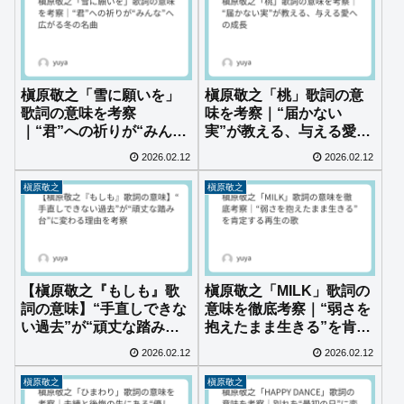
槇原敬之「雪に願いを」
槇原敬之「桃」歌詞の意
歌詞の意味を考察
味を考察｜“届かない
｜“君”への祈りが“みん
実”が教える、与える愛へ
な”へ広がる冬の名曲
の成長
2026.02.12
2026.02.12
槇原敬之
槇原敬之
【槇原敬之『もしも』歌
槇原敬之「MILK」歌詞の
詞の意味】“手直しできな
意味を徹底考察｜“弱さを
い過去”が“頑丈な踏み
抱えたまま生きる”を肯定
台”に変わる理由を考察
する再生の歌
2026.02.12
2026.02.12
槇原敬之
槇原敬之