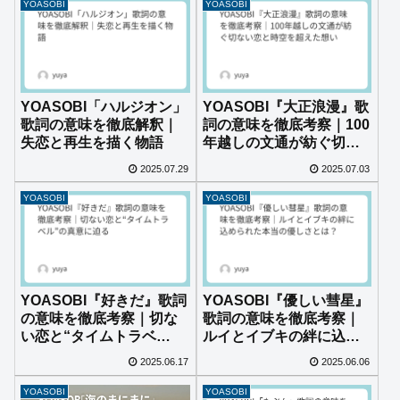
YOASOBI
YOASOBI
YOASOBI「ハルジオン」
YOASOBI『大正浪漫』歌
歌詞の意味を徹底解釈｜
詞の意味を徹底考察｜100
失恋と再生を描く物語
年越しの文通が紡ぐ切な
い恋と時空を超えた想い
2025.07.29
2025.07.03
YOASOBI
YOASOBI
YOASOBI『好きだ』歌詞
YOASOBI『優しい彗星』
の意味を徹底考察｜切な
歌詞の意味を徹底考察｜
い恋と“タイムトラベ
ルイとイブキの絆に込め
ル”の真意に迫る
られた本当の優しさと
2025.06.17
2025.06.06
は？
YOASOBI
YOASOBI