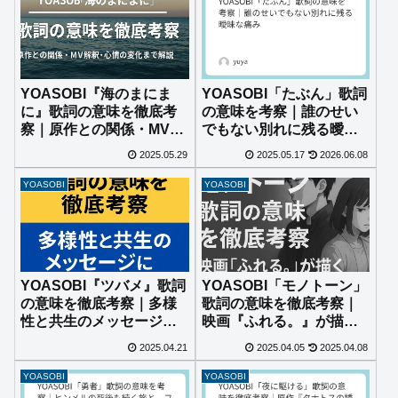
YOASOBI「たぶん」歌詞
YOASOBI『海のまにま
の意味を考察｜誰のせい
に』歌詞の意味を徹底考
でもない別れに残る曖昧
察｜原作との関係・MV解
な痛み
釈・心情の変化まで解説
2025.05.29
2025.05.17
2026.06.08
YOASOBI
YOASOBI
YOASOBI『ツバメ』歌詞
YOASOBI「モノトーン」
の意味を徹底考察｜多様
歌詞の意味を徹底考察｜
性と共生のメッセージに
映画『ふれる。』が描く
込められた想いとは？
心の声とすれ違い
2025.04.21
2025.04.05
2025.04.08
YOASOBI
YOASOBI