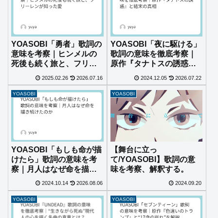
YOASOBI「勇者」歌詞の
YOASOBI「夜に駆ける」
意味を考察｜ヒンメルの
歌詞の意味を徹底考察｜
死後も続く旅と、フリー
原作『タナトスの誘惑』
レンが知った愛
と結末の真相
2025.02.26
2026.07.16
2024.12.05
2026.07.22
YOASOBI
YOASOBI
【舞台に立っ
YOASOBI「もしも命が描
て/YOASOBI】歌詞の意
けたら」歌詞の意味を考
味を考察、解釈する。
察｜月人はなぜ命を描き
続けたのか
2024.10.14
2026.08.06
2024.09.20
YOASOBI
YOASOBI