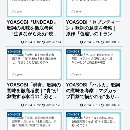
YOASOBI『UNDEAD』
YOASOBI「セブンティー
歌詞の意味を徹底考察
ン」歌詞の意味を考察｜
｜“生きながら死ぬ”現代
原作『色違いのトラン
人の心を描く名曲の真意
プ』と“17歳の別れ”を解
2024.09.02
2025.07.14
2024.06.24
2026.08.06
とは？
説
YOASOBI
YOASOBI
YOASOBI「群青」歌詞の
YOASOBI「ハルカ」歌詞
意味を徹底考察｜“青”が
の意味を考察｜マグカッ
象徴する本当の自分と、
プ目線で描かれる“ありが
好きなことを続ける痛み
とう”と旅立ちの物語
2024.06.22
2026.07.23
2024.06.10
2026.06.08
YOASOBI
YOASOBI