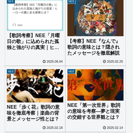
NEE
NEE
【歌詞考察】NEE「月曜
【考察】NEE『なんで』
日の歌」に込められた孤
歌詞の意味とは？隠され
独と強がりの真実｜ヒー
たメッセージを徹底解説
ローの裏にある感情と
は？
2025.06.04
2025.02.25
NEE
NEE
NEE「第一次世界」歌詞
NEE「歩く花」歌詞の意
の意味を考察―夢と現実
味を徹底考察｜楽曲の背
の交錯する世界観とは？
景とメッセージ性とは？
2025.02.18
2025.02.14