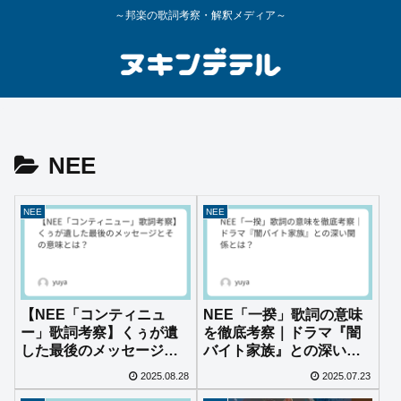
～邦楽の歌詞考察・解釈メディア～
NEE
NEE
NEE
【NEE「コンティニュ
NEE「一揆」歌詞の意味
ー」歌詞考察】くぅが遺
を徹底考察｜ドラマ『闇
した最後のメッセージと
バイト家族』との深い関
その意味とは？
係とは？
2025.08.28
2025.07.23