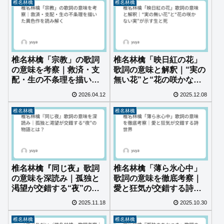
椎名林檎
椎名林檎
椎名林檎「宗教」の歌詞
椎名林檎「映日紅の花」
の意味を考察｜救済・支
歌詞の意味と解釈｜“実の
配・生の不条理を描いた
無い花”と“花の咲かない
異色作を読み解く
実”が示す生と死
2026.04.12
2025.12.08
椎名林檎
椎名林檎
椎名林檎『同じ夜』歌詞
椎名林檎「薄ら氷心中」
の意味を深読み｜孤独と
歌詞の意味を徹底考察｜
渇望が交錯する“夜”の物
愛と狂気が交錯する詩世
語とは？
界
2025.11.18
2025.10.30
椎名林檎
椎名林檎