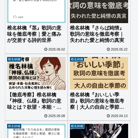
椎名林檎『さらば純情』
椎名林檎『茎』歌詞の意
歌詞の意味を徹底考察｜
味を徹底考察｜愛と痛み
失われた愛と純情の真実
が交差する詩的世界
2025.06.02
2025.05.22
椎名林檎
椎名林檎
椎名林檎『おいしい季
【徹底考察】椎名林檎
節』歌詞の意味を徹底考
『神様、仏様』歌詞の意
察｜大人の自由と季節の
味とは？欲望・本能・社
香りが描く世界
会風刺に込められた深層
2025.05.08
2025.04.13
心理を読み解く
椎名林檎
椎名林檎