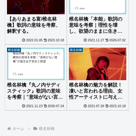
【ありあまる富/椎名林
椎名林檎「本能」歌詞の
檎】歌詞の意味を考察、
意味を考察｜理性を壊
解釈する。
し、欲望のままに生きる
衝動とは
2022.01.05
2023.10.18
2021.11.27
2026.07.02
椎名林檎
椎名林檎
椎名林檎の魅力を解説！
椎名林檎『丸ノ内サディ
凄いと言われる理由、女
スティック』歌詞の意味
性アーティストに与えた
を考察｜“意味がない言
影響とは？
葉”が描き出す東京と欲望
2021.11.23
2026.07.24
2021.07.26
2023.10.18
ホーム
椎名林檎