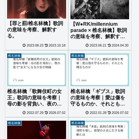
【罪と罰/椎名林檎】歌詞
【W●RK/millennium
の意味を考察、解釈す
parade × 椎名林檎】歌詞
る。
の意味を考察、解釈す
る。
2023.08.23
2023.10.18
2023.06.21
2024.04.30
椎名林檎
椎名林檎
椎名林檎「歌舞伎町の女
椎名林檎「ギブス」歌詞
王」歌詞の意味を考察｜
の意味を考察｜愛は傷を
母の影を背負い、夜の街
守るものか、それとも縛
で“女王”になる少女の物
るものか
2022.07.29
2026.07.02
2022.01.28
2026.07.02
語
椎名林檎
椎名林檎