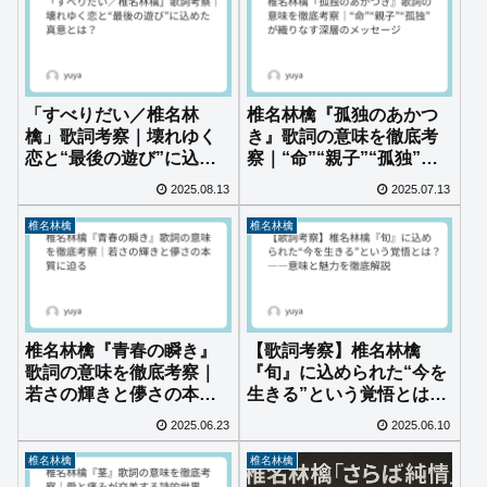
「すべりだい／椎名林
椎名林檎『孤独のあかつ
檎」歌詞考察｜壊れゆく
き』歌詞の意味を徹底考
恋と“最後の遊び”に込め
察｜“命”“親子”“孤独”が
た真意とは？
織りなす深層のメッセー
2025.08.13
2025.07.13
ジ
椎名林檎
椎名林檎
椎名林檎『青春の瞬き』
【歌詞考察】椎名林檎
歌詞の意味を徹底考察｜
『旬』に込められた“今を
若さの輝きと儚さの本質
生きる”という覚悟とは？
に迫る
――意味と魅力を徹底解
2025.06.23
2025.06.10
説
椎名林檎
椎名林檎