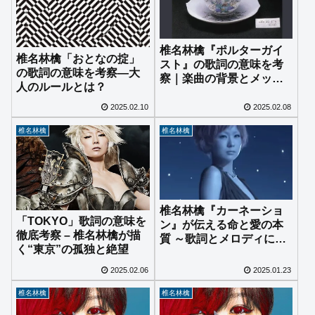
椎名林檎『ポルターガイ
椎名林檎「おとなの掟」
スト』の歌詞の意味を考
の歌詞の意味を考察—大
察｜楽曲の背景とメッセ
人のルールとは？
ージを読み解く
2025.02.10
2025.02.08
椎名林檎
椎名林檎
椎名林檎『カーネーショ
「TOKYO」歌詞の意味を
ン』が伝える命と愛の本
徹底考察 – 椎名林檎が描
質 ～歌詞とメロディに込
く“東京”の孤独と絶望
められた思いを解釈～
2025.02.06
2025.01.23
椎名林檎
椎名林檎