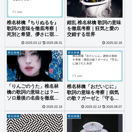
錯乱 椎名林檎 歌詞の意味
椎名林檎『ちりぬるを』
を徹底考察｜狂気と愛の
歌詞の意味を徹底考察｜
交錯する世界
死別と希望、儚さに宿る
優しさとは？
2025.03.12
2025.08.31
2025.02.18
椎名林檎
椎名林檎
「りんごのうた」椎名林
椎名林檎「おだいじに」
檎の歌詞の意味とは？—
歌詞の意味を考察｜病気
ソロ最後の名曲を徹底考
の歌？ガーゼと「守る」
察
に隠された本音
2025.02.18
2025.02.13
2026.08.07
椎名林檎
椎名林檎