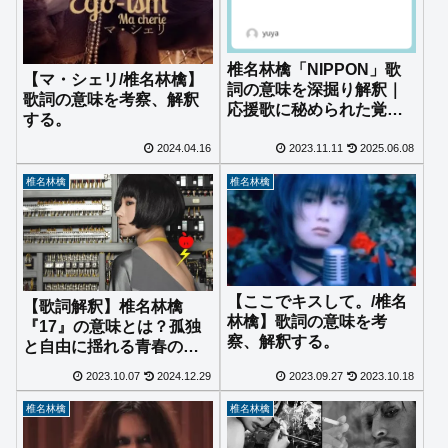
椎名林檎「NIPPON」歌
【マ・シェリ/椎名林檎】
詞の意味を深掘り解釈｜
歌詞の意味を考察、解釈
応援歌に秘められた覚悟
する。
と美意識とは？
2024.04.16
2023.11.11
2025.06.08
椎名林檎
椎名林檎
【ここでキスして。/椎名
【歌詞解釈】椎名林檎
林檎】歌詞の意味を考
『17』の意味とは？孤独
察、解釈する。
と自由に揺れる青春の物
語
2023.10.07
2024.12.29
2023.09.27
2023.10.18
椎名林檎
椎名林檎