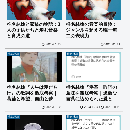
椎名林檎と家族の物語：3
椎名林檎の音楽的冒険：
人の子供たちと歩む音楽
ジャンルを超える唯一無
と育児の道
二の表現力
2025.01.12
2025.01.11
椎名林檎
椎名林檎
椎名林檎『人生は夢だら
椎名林檎『浴室』歌詞の
け』の歌詞を徹底考察｜
意味を徹底考察｜過激な
葛藤と希望、自由と夢の
言葉に込められた愛と死
物語
の境界線
2025.01.08
2024.12.30
2025.10.15
椎名林檎
椎名林檎