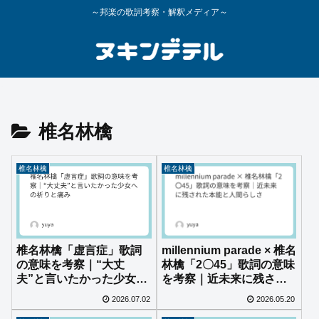
～邦楽の歌詞考察・解釈メディア～
椎名林檎
椎名林檎
椎名林檎
椎名林檎「虚言症」歌詞
millennium parade × 椎名
の意味を考察｜“大丈
林檎「2〇45」歌詞の意味
夫”と言いたかった少女へ
を考察｜近未来に残され
の祈りと痛み
た本能と人間らしさ
2026.07.02
2026.05.20