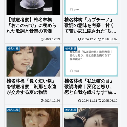
椎名林檎「カプチーノ」
【徹底考察】椎名林檎
歌詞の意味を考察｜甘く
『おこのみで』に秘めら
て苦い恋に隠された“対等
れた歌詞と音楽の真髄
になりたい”願い
2024.12.29
2024.12.25
2026.07.02
椎名林檎
椎名林檎
椎名林檎『長く短い祭』
椎名林檎『私は猫の目』
を徹底考察—刹那と永遠
歌詞考察｜変化と怒り、
が交差する夏の物語
恋と自我を織りなす“猫の
視点”
2024.12.24
2024.11.11
2025.06.19
椎名林檎
椎名林檎