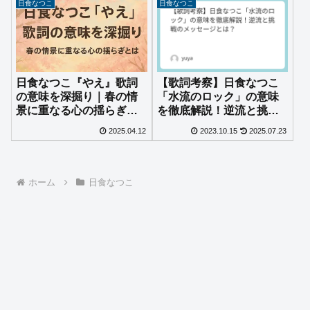
日食なつこ
日食なつこ
日食なつこ『やえ』歌詞
【歌詞考察】日食なつこ
の意味を深掘り｜春の情
「水流のロック」の意味
景に重なる心の揺らぎと
を徹底解説！逆流と挑戦
は
のメッセージとは？
2025.04.12
2023.10.15
2025.07.23
ホーム
日食なつこ