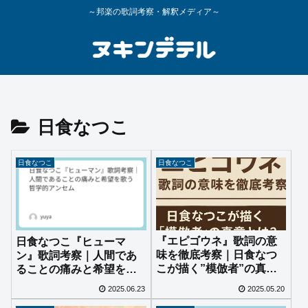
～邦楽の歌詞考察・解釈メディア～
日食なつこ
日食なつこ
日食なつこ
『エピゴウネ』歌詞の意
日食なつこ『ヒューマ
味を徹底考察｜日食なつ
ン』歌詞考察｜人間であ
こが描く”模倣者”の真意
ることの痛みと希望を歌
とは？
う哲学的アンセム
2025.06.23
2025.05.20