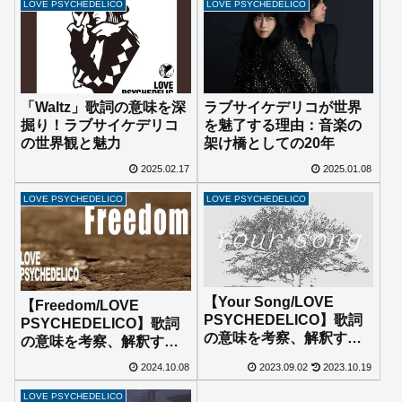
LOVE PSYCHEDELICO
LOVE PSYCHEDELICO
「Waltz」歌詞の意味を深
ラブサイケデリコが世界
掘り！ラブサイケデリコ
を魅了する理由：音楽の
の世界観と魅力
架け橋としての20年
2025.02.17
2025.01.08
LOVE PSYCHEDELICO
LOVE PSYCHEDELICO
【Your Song/LOVE
【Freedom/LOVE
PSYCHEDELICO】歌詞
PSYCHEDELICO】歌詞
の意味を考察、解釈す
の意味を考察、解釈す
る。
る。
2024.10.08
2023.09.02
2023.10.19
LOVE PSYCHEDELICO