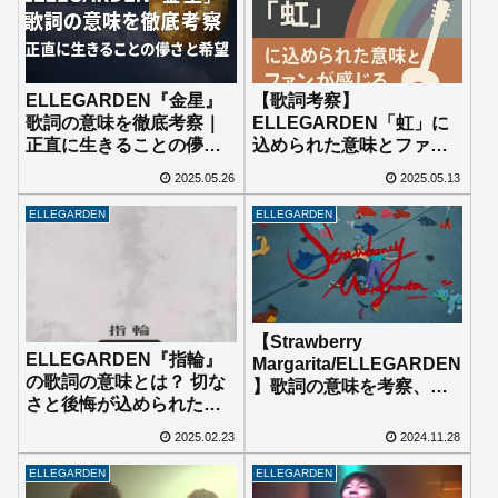
【歌詞考察】
ELLEGARDEN『金星』
ELLEGARDEN「虹」に
歌詞の意味を徹底考察｜
込められた意味とファン
正直に生きることの儚さ
が感じる共感とは
と希望
2025.05.26
2025.05.13
ELLEGARDEN
ELLEGARDEN
【Strawberry
ELLEGARDEN『指輪』
Margarita/ELLEGARDEN
の歌詞の意味とは？ 切な
】歌詞の意味を考察、解
さと後悔が込められた名
釈する。
曲を徹底考察
2025.02.23
2024.11.28
ELLEGARDEN
ELLEGARDEN