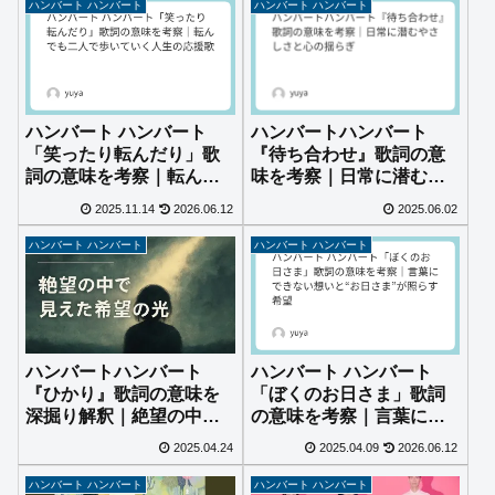
ハンバート ハンバート
ハンバート ハンバート
ハンバート ハンバート
ハンバートハンバート
「笑ったり転んだり」歌
『待ち合わせ』歌詞の意
詞の意味を考察｜転んで
味を考察｜日常に潜むや
も二人で歩いていく人生
さしさと心の揺らぎ
2025.11.14
2026.06.12
2025.06.02
の応援歌
ハンバート ハンバート
ハンバート ハンバート
ハンバートハンバート
ハンバート ハンバート
『ひかり』歌詞の意味を
「ぼくのお日さま」歌詞
深掘り解釈｜絶望の中で
の意味を考察｜言葉にで
見えた希望の光
きない想いと“お日さ
2025.04.24
2025.04.09
2026.06.12
ま”が照らす希望
ハンバート ハンバート
ハンバート ハンバート