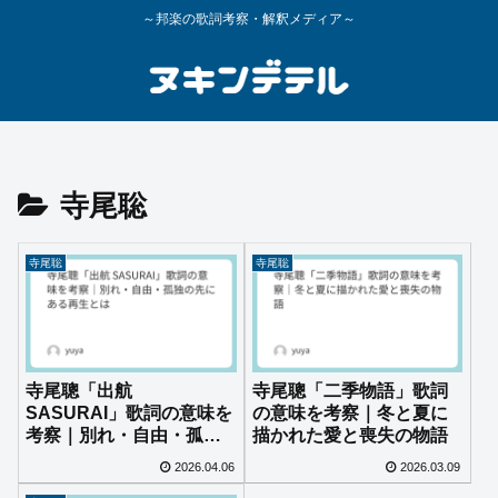
～邦楽の歌詞考察・解釈メディア～
寺尾聡
寺尾聡
寺尾聡
寺尾聰「出航
寺尾聰「二季物語」歌詞
SASURAI」歌詞の意味を
の意味を考察｜冬と夏に
考察｜別れ・自由・孤独
描かれた愛と喪失の物語
の先にある再生とは
2026.04.06
2026.03.09