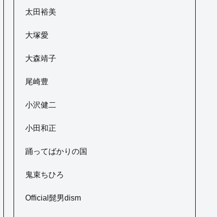
太田裕美
大塚愛
大森靖子
尾崎豊
小沢健二
小田和正
踊ってばかりの国
鬼束ちひろ
Official髭男dism