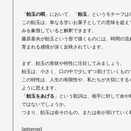
「
飴玉の唄
」において、「
飴玉
」というモチーフは
この飴玉は、単なる甘いお菓子としての意味を超え
みを象徴していると解釈できます。
藤原基央が飴玉という形で描くものには、時間の流
育まれる感情が深く反映されています。
まず、飴玉の形状や特性に注目してみましょう。
飴玉は、小さく、口の中で少しずつ溶けていくもの
この特性は、人生の有限性や、私たちが大切にする
ように思えます。
「
飴玉をあげる
」という歌詞は、相手に対して命や
ではないでしょうか。
つまり、飴玉は命そのもの、または命が溶けていく
[adsense]