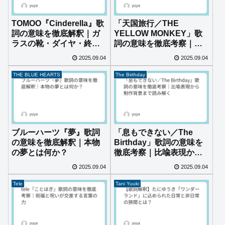
TOMOO『Cinderella』歌
「天国旅行／THE
詞の意味を徹底解釈｜ガ
YELLOW MONKEY」歌
ラスの靴・ダイヤ・終電
詞の意味を徹底考察｜死
に込められた本当の想い
と救済を描く名曲の深層
2025.09.04
2025.09.04
世界
THE BLUE HEARTS
The Birthday
ブルーハーツ『夢』歌詞
「息もできない／The
の意味を徹底解釈｜本物
Birthday」歌詞の意味を
の夢とは何か？
徹底考察｜比喩表現から
制作背景まで読み解く
2025.09.04
2025.09.04
Tele
Tani Yuuki