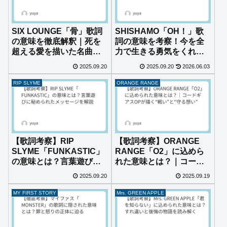
SIX LOUNGE「骨」歌詞
SHISHAMO「OH！」歌
の意味を徹底解釈｜死を
詞の意味を考察！今を全
超える愛を描いた名曲の
力で生きる勇気をくれる
真意とは？
応援ソング
2025.09.20
2025.09.20
2026.06.03
RIP SLYME
ORANGE RANGE
【歌詞考察】RIP
【歌詞考察】ORANGE
SLYME「FUNKASTIC」
RANGE「O2」に込めら
の意味とは？言葉遊びに
れた意味とは？｜コード
秘められたメッセージを
ギアスOPが描く“戦
2025.09.20
2025.09.19
解説
い”と“守る想い”
MY FIRST STORY
Mrs. GREEN APPLE