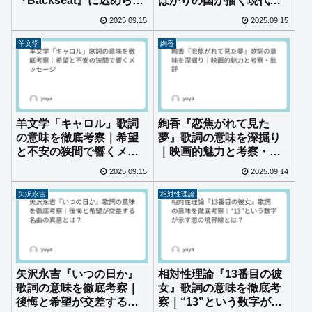
『Backseat』に込められ
ばかりの国が描く現代の
た記憶と感情の意味と
孤独と自由の行方
2025.09.15
2025.09.15
は？
羊文学
絢香
羊文学「キャロル」歌詞
絢香『恋焦がれて見た
の意味を徹底考察｜希望
夢』歌詞の意味を深掘り
と不安の狭間で響くメッ
｜映画的魅力と考察・批
セージ
評
2025.09.15
2025.09.14
矢沢永吉
相対性理論
矢沢永吉『いつの日か』
相対性理論『13番目の彼
歌詞の意味を徹底考察｜
女』歌詞の意味を徹底考
後悔と希望が交差する名
察｜“13”という数字が示