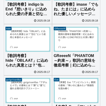
【歌詞考察】indigo la
【歌詞考察】imase「でも
End『想いきり』に込め
ね、たまには」に込めら
られた愛の矛盾と切なさ
れた優しいメッセージと
とは？
は？
2025.09.18
2025.09.18
hide
GReeeeN
【歌詞考察】
GReeeeN「PHANTOM
hide「OBLAAT」に込め
～約束～」歌詞の意味を
られた真意とは？“包
徹底考察｜幻に込められ
む”という皮肉と本音のメ
た想いとONE PIECEとの
2025.09.17
2025.09.17
ッセージ
深い繋がり
go!go!vanillas
Eve