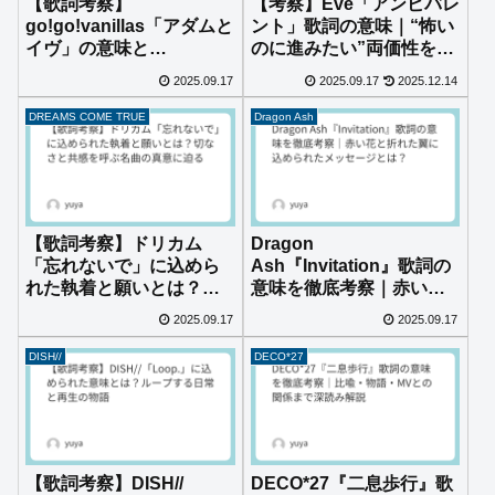
【歌詞考察】
【考察】Eve「アンビバレ
go!go!vanillas「アダムと
ント」歌詞の意味｜“怖い
イヴ」の意味と
のに進みたい”両価性を読
は？“罪”と“愛”に揺れる
み解く
2025.09.17
2025.09.17
2025.12.14
現代的ラブストーリー
DREAMS COME TRUE
Dragon Ash
【歌詞考察】ドリカム
Dragon
「忘れないで」に込めら
Ash『Invitation』歌詞の
れた執着と願いとは？切
意味を徹底考察｜赤い花
なさと共感を呼ぶ名曲の
と折れた翼に込められた
2025.09.17
2025.09.17
真意に迫る
メッセージとは？
DISH//
DECO*27
【歌詞考察】DISH//
DECO*27『二息歩行』歌