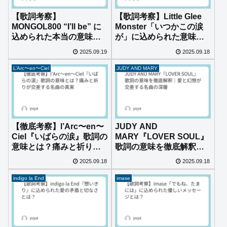
【歌詞考察】
【歌詞考察】Little Glee
MONGOL800 “I’ll be” に
Monster「いつかこの涙
込められた本当の意味と
が」に込められた意味と
は？日常に宿る愛を読み
応援メッセージとは？
2025.09.19
2025.09.18
解く
L’Arc〜en〜Ciel
JUDY AND MARY
【徹底考察】l’Arc〜en〜
JUDY AND
Ciel『いばらの涙』歌詞の
MARY『LOVER SOUL』
意味とは？痛みと祈りが
歌詞の意味を徹底解釈｜
交差する名曲の真実
愛と幻想が交差する名曲
2025.09.18
2025.09.18
の深層
indigo la End
imase