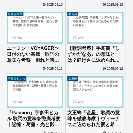
曲の真意とは？
す恋の境界線とは？
2025.09.13
2025.09.13
松任谷由実
手嶌葵
ユーミン「VOYAGER〜
【歌詞考察】手嶌葵『し
日付のない墓標」歌詞の
ずかだなあ』の意味と
意味を考察｜別れと誇り
は？静けさに込められた
を描いた旅の記憶
想いを解釈
2025.09.13
2025.09.12
宇多田ヒカル
女王蜂
『Passion』宇多田ヒカ
女王蜂「金星」歌詞の意
ル 歌詞の意味を徹底考察
味を徹底考察｜ヴィーナ
｜記憶・葛藤・光と影の
スに込められた愛と希望
物語
のメッセージ