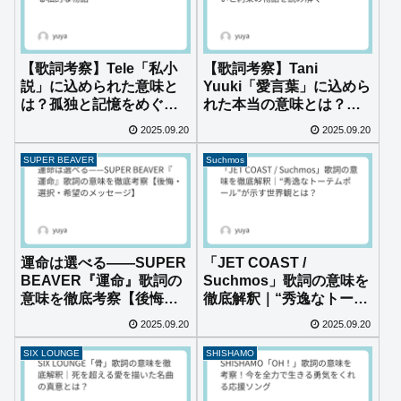
【歌詞考察】Tele「私小
【歌詞考察】Tani
説」に込められた意味と
Yuuki「愛言葉」に込めら
は？孤独と記憶をめぐる
れた本当の意味とは？出
私的な物語
会いと約束の物語を読み
2025.09.20
2025.09.20
解く
SUPER BEAVER
Suchmos
運命は選べる——SUPER
「JET COAST /
BEAVER『運命』歌詞の
Suchmos」歌詞の意味を
意味を徹底考察【後悔・
徹底解釈｜“秀逸なトーテ
選択・希望のメッセー
ムポール”が示す世界観と
2025.09.20
2025.09.20
ジ】
は？
SIX LOUNGE
SHISHAMO