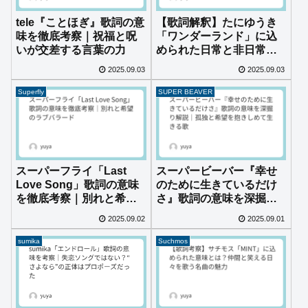
tele『ことほぎ』歌詞の意
【歌詞解釈】たにゆうき
味を徹底考察｜祝福と呪
「ワンダーランド」に込
いが交差する言葉の力
められた日常と非日常の
狭間とは？
2025.09.03
2025.09.03
Superfly
SUPER BEAVER
スーパーフライ「Last
スーパービーバー『幸せ
Love Song」歌詞の意味
のために生きているだけ
を徹底考察｜別れと希望
さ』歌詞の意味を深掘り
のラブバラード
解説｜孤独と希望を抱き
2025.09.02
2025.09.01
しめて生きる歌
sumika
Suchmos