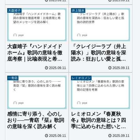
2025.09.11
2025.09.11
大森靖子
井上陽水
大森靖子『ハンドメイド
「クレイジーラブ（井上
ホーム』歌詞の意味を徹
陽水）」歌詞の意味を深
底考察｜比喩表現と希望
読み：狂おしい愛と孤独
のメッセージを読み解く
の詩的世界
2025.09.11
2025.09.11
一青窈
レミオロメン
感情に寄り添う、心のし
レミオロメン『春夏秋
おり──一青窈『栞』歌詞
冬』歌詞の意味とは？四
の意味を深く読み解く
季に込められた想いと時
間の記憶を考察
2025.09.11
2025.09.11