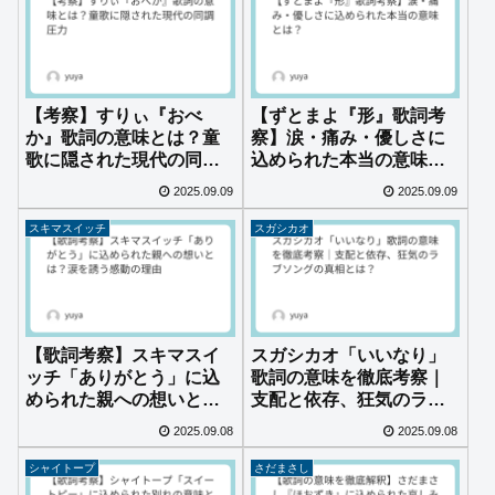
【考察】すりぃ『おべ
【ずとまよ『形』歌詞考
か』歌詞の意味とは？童
察】涙・痛み・優しさに
歌に隠された現代の同調
込められた本当の意味と
圧力
は？
2025.09.09
2025.09.09
スキマスイッチ
スガシカオ
【歌詞考察】スキマスイ
スガシカオ「いいなり」
ッチ「ありがとう」に込
歌詞の意味を徹底考察｜
められた親への想いと
支配と依存、狂気のラブ
は？涙を誘う感動の理由
ソングの真相とは？
2025.09.08
2025.09.08
シャイトープ
さだまさし