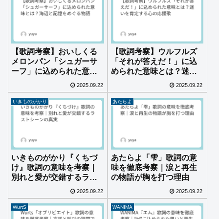
【歌詞考察】おいしくる
【歌詞考察】ウルフルズ
メロンパン「シュガーサ
「それが答えだ！」に込
ーフ」に込められた意味
められた意味とは？迷い
とは？海辺と記憶をめぐ
を肯定する心の応援歌
2025.09.22
2025.09.22
る物語
いきものがかり
あたらよ
いきものがかり『くちづ
あたらよ「雫」歌詞の意
け』歌詞の意味を考察｜
味を徹底考察｜涙と再生
別れと愛が交錯するラス
の物語が胸を打つ理由
トシーンの真実
2025.09.22
2025.09.22
WurtS
WANIMA