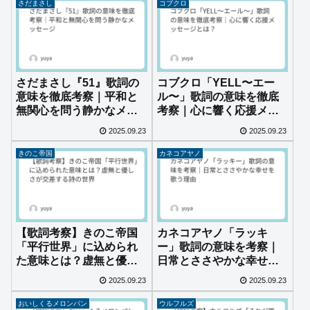
さだまさし
コブクロ
さだまさし『51』歌詞の
コブクロ「YELL〜エー
意味を徹底考察｜平和と
ル〜」歌詞の意味を徹底
無関心を問う静かなメッ
考察｜心に響く応援メッ
セージ
セージとは？
2025.09.23
2025.09.23
きのこ帝国
カネコアヤノ
【歌詞考察】きのこ帝国
カネコアヤノ「ラッキ
「平行世界」に込められ
ー」歌詞の意味を考察｜
た意味とは？虚無と優し
日常とささやかな幸せを
さが交差する詩の世界
歌う理由
2025.09.23
2025.09.23
おいしくるメロンパン
ウルフルズ