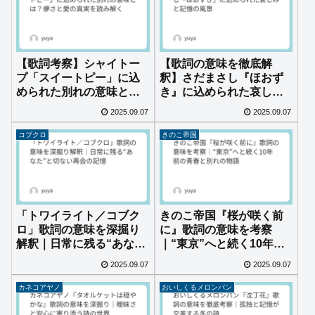
【歌詞考察】シャイトー
【歌詞の意味を徹底解
プ「スイートピー」に込
釈】さだまさし『ほおず
められた別れの意味と
き』に込められた哀しみ
は？儚さと愛の真実を読
と記憶の風景
2025.09.07
2025.09.07
み解く
コブクロ
きのこ帝国
「トワイライト／コブク
きのこ帝国『桜が咲く前
ロ」歌詞の意味を深掘り
に』歌詞の意味を考察
解釈｜日常に残る“あな
｜“東京”へと続く10年前
た”と切ない再会の記憶
の青春と別れの物語
2025.09.07
2025.09.07
カネコアヤノ
おいしくるメロンパン