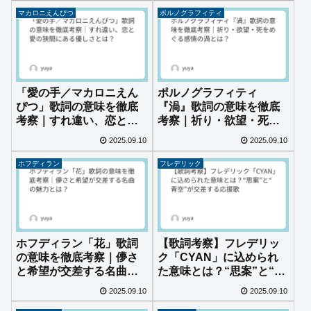
マカロニえんぴつ
ポルノグラフィティ
「愛の手／マカロニえん
ポルノグラフィティ
ぴつ」歌詞の意味を徹底
『渦』歌詞の意味を徹底
考察｜すれ違い、恋と愛
考察｜祈り・欲望・死を
の狭間にある優しさと
めぐる感情の渦とは？
2025.09.10
2025.09.10
は？
ホフディラン
フレデリック
ホフディラン「花」歌詞
【歌詞考察】フレデリッ
の意味を徹底考察｜儚さ
ク「CYAN」に込められ
と希望が交差する名曲の
た意味とは？“思案”と“青
魅力とは？
空”が交差する応援歌
2025.09.10
2025.09.10