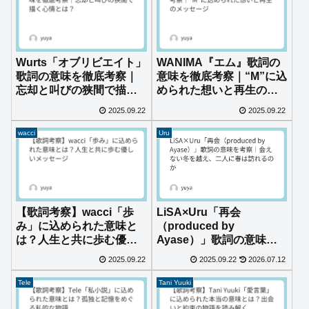
Wurts「オブリビエイト」
WANIMA『エム』歌詞の
歌詞の意味を徹底考察｜
意味を徹底考察｜“M”に込
忘却と叫びの狭間で描く
められた想いと再生のメ
心情とは？
ッセージ
2025.09.22
2025.09.22
wacci
Uru
【歌詞考察】wacci「歩
LiSA×Uru「再会
み」に込められた意味と
（produced by
は？人生と共に歩む優し
Ayase）」歌詞の意味を
いメッセージ
考察｜会えない冬を越
2025.09.22
2025.09.22
2026.07.12
え、二人に春は訪れるの
か
Tele
Tani Yuuki