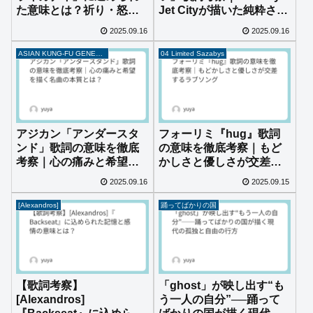
た意味とは？祈り・怒
Jet Cityが描いた純粋さと
り・沖縄の記憶を読み解
喪失の物語
2025.09.16
2025.09.16
く
ASIAN KUNG-FU GENERATION
04 Limited Sazabys
アジカン「アンダースタ
フォーリミ『hug』歌詞
ンド」歌詞の意味を徹底
の意味を徹底考察｜もど
考察｜心の痛みと希望を
かしさと優しさが交差す
描く名曲の本質とは？
るラブソング
2025.09.16
2025.09.15
[Alexandros]
踊ってばかりの国
【歌詞考察】
「ghost」が映し出す“も
[Alexandros]
う一人の自分”──踊って