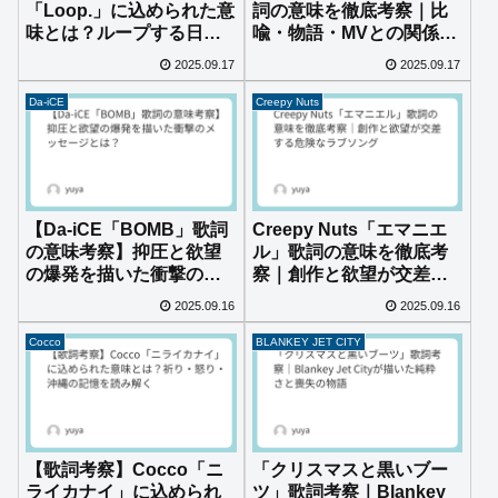
「Loop.」に込められた意
詞の意味を徹底考察｜比
味とは？ループする日常
喩・物語・MVとの関係ま
と再生の物語
で深読み解説
2025.09.17
2025.09.17
Da-iCE
Creepy Nuts
【Da-iCE「BOMB」歌詞
Creepy Nuts「エマニエ
の意味考察】抑圧と欲望
ル」歌詞の意味を徹底考
の爆発を描いた衝撃のメ
察｜創作と欲望が交差す
ッセージとは？
る危険なラブソング
2025.09.16
2025.09.16
Cocco
BLANKEY JET CITY
【歌詞考察】Cocco「ニ
「クリスマスと黒いブー
ライカナイ」に込められ
ツ」歌詞考察｜Blankey