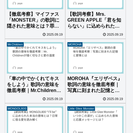
【徹底考察】マイファス
【歌詞考察】Mrs.
「MONSTER」の歌詞に
GREEN APPLE「君を知
隠された意味とは？罪と
らない」に込められた意
怒りの正体に迫る
味とは？すれ違いと後悔
2025.09.19
2025.09.19
の物語を読み解く
Mr.Children
MOROHA
「車の中でかくれてキス
MOROHA『エリザベス』
をしよう」歌詞の意味を
歌詞の意味を徹底考察｜
徹底考察｜Mr.Childrenが
写真に刻まれた記憶と愛
描く切なさと愛の温度
情とは
2025.09.19
2025.09.19
MONGOL800
Little Glee Monster