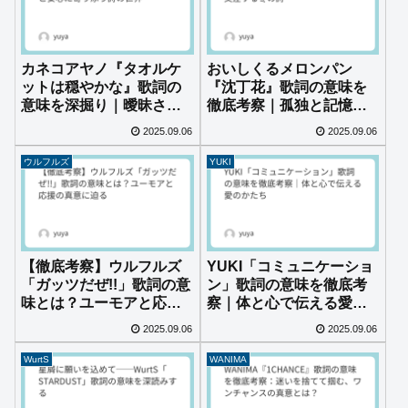
カネコアヤノ『タオルケ
おいしくるメロンパン
ットは穏やかな』歌詞の
『沈丁花』歌詞の意味を
意味を深掘り｜曖昧さと
徹底考察｜孤独と記憶が
安心に寄り添う詩の世界
交差する冬の詩
2025.09.06
2025.09.06
ウルフルズ
YUKI
【徹底考察】ウルフルズ
YUKI「コミュニケーショ
「ガッツだぜ!!」歌詞の意
ン」歌詞の意味を徹底考
味とは？ユーモアと応援
察｜体と心で伝える愛の
の真意に迫る
かたち
2025.09.06
2025.09.06
WurtS
WANIMA