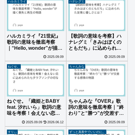
ハルカミライ
ハナレグミ
ハルカミライ『21世紀』
【歌詞の意味を考察】ハ
歌詞の意味を徹底考察
ナレグミ「きみはぼくの
｜“Hello, wonder”が描く
ともだち」に込められた
喪失と再生の物語
友情と優しさとは？
2025.09.09
2025.09.09
ねぐせ。
ちゃんみな
ねぐせ。「織姫とBABY
ちゃんみな『OVER』歌
feat. 汐れいら」歌詞の意
詞の意味を徹底考察｜“終
味を考察！会えない恋に
わり”と“勝つ”が交差する
込められた七夕ラブソン
感情の物語
2025.09.09
2026.06.12
2025.09.09
グの切なさ
すりぃ
ずっと真夜中でいいのに。