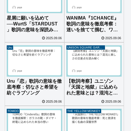
星屑に願いを込めて
WANIMA『1CHANCE』
──WurtS「STARDUST
歌詞の意味を徹底考察：
」歌詞の意味を深読みす
迷いを捨てて掴む、ワン
る
チャンスの真意とは？
2025.09.06
2025.09.06
Uru
UNISON SQUARE GARDEN
Uru「恋」歌詞の意味を徹
【歌詞考察】ユニゾン
底考察：切なさと希望を
「天国と地獄」に込めら
紡ぐラブソング
れた意味とは？混沌と美
しさの交差点を読み解く
2025.09.06
2025.09.06
TOMOO
THE YELLOW MONKEY