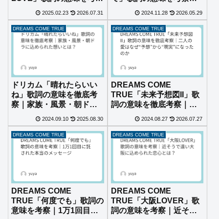
｜“愛してる”と言えない
報われない愛と“寄り添う
2025.02.23
2026.07.31
2024.11.28
2026.05.29
恋が、最後に愛を叫ぶ理
優しさ”を描いた名バラー
由
ド
DREAMS COME TRUE
DREAMS COME TRUE
ドリカム「晴れたらいい
DREAMS COME
ね」歌詞の意味を徹底考
TRUE「未来予想図II」歌
察｜家族・風景・朝ドラ
詞の意味を徹底考察｜二
に込められた想いとは？
人の愛はなぜ“予想”か
2024.09.10
2025.08.30
2024.08.27
2026.07.27
ら“現実”になったのか
DREAMS COME TRUE
DREAMS COME TRUE
DREAMS COME
DREAMS COME
TRUE「何度でも」歌詞の
TRUE「大阪LOVER」歌
意味を考察｜1万1回目に
詞の意味を考察｜近そう