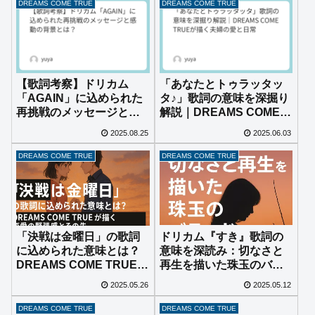
物”
DREAMS COME TRUE
DREAMS COME TRUE
【歌詞考察】ドリカム
「あなたとトゥラッタッ
「AGAIN」に込められた
タ♪」歌詞の意味を深掘り
再挑戦のメッセージと感
解説｜DREAMS COME
動の背景とは？
TRUEが描く夫婦の愛と日
2025.08.25
2025.06.03
常
DREAMS COME TRUE
DREAMS COME TRUE
ドリカム『すき』歌詞の
「決戦は金曜日」の歌詞
意味を深読み：切なさと
に込められた意味とは？
再生を描いた珠玉のバラ
DREAMS COME TRUEが
ード
描く恋愛の緊張感とその
2025.05.26
2025.05.12
先
DREAMS COME TRUE
DREAMS COME TRUE