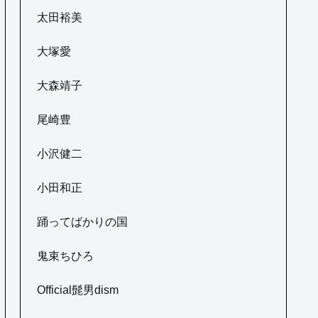
太田裕美
大塚愛
大森靖子
尾崎豊
小沢健二
小田和正
踊ってばかりの国
鬼束ちひろ
Official髭男dism