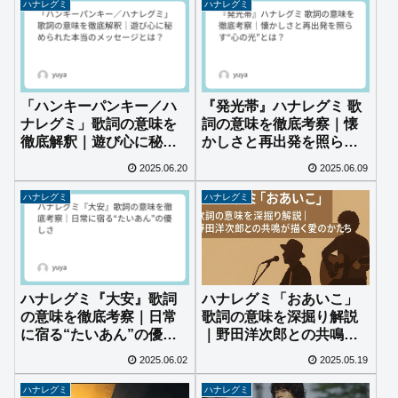
ハナレグミ
ハナレグミ
「ハンキーパンキー／ハ
『発光帯』ハナレグミ 歌
ナレグミ」歌詞の意味を
詞の意味を徹底考察｜懐
徹底解釈｜遊び心に秘め
かしさと再出発を照ら
られた本当のメッセージ
す“心の光”とは？
2025.06.20
2025.06.09
とは？
ハナレグミ
ハナレグミ
ハナレグミ『大安』歌詞
ハナレグミ「おあいこ」
の意味を徹底考察｜日常
歌詞の意味を深掘り解説
に宿る“たいあん”の優し
｜野田洋次郎との共鳴が
さ
描く愛のかたち
2025.06.02
2025.05.19
ハナレグミ
ハナレグミ