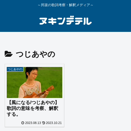
～邦楽の歌詞考察・解釈メディア～
つじあやの
つじあやの
【風になる/つじあやの】
歌詞の意味を考察、解釈
する。
2023.08.13
2023.10.21