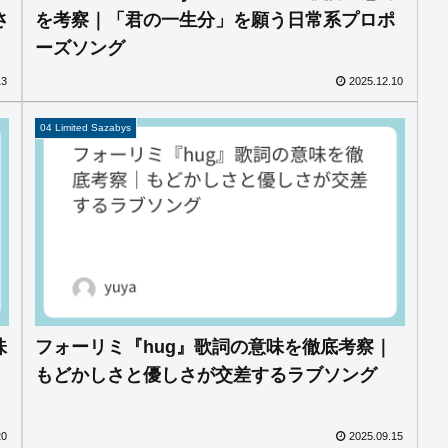
さ
を考察｜「君の一生分」を願う日常系プロポ
ーズソング
13
2025.12.10
04 Limited Sazabys
味
フォーリミ『hug』歌詞の意味を徹底考察｜
もどかしさと優しさが交差するラブソング
20
2025.09.15