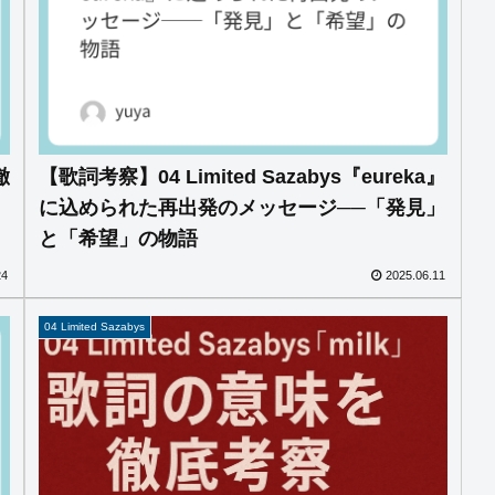
徹
【歌詞考察】04 Limited Sazabys『eureka』
に込められた再出発のメッセージ──「発見」
と「希望」の物語
24
2025.06.11
04 Limited Sazabys