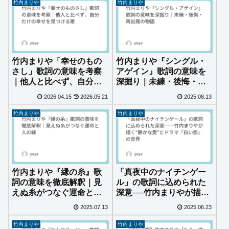
竹内まりや
竹内まりや
竹内まりや「幸せのもの
竹内まりや『シングル・
さし」歌詞の意味を考察
アゲイン』歌詞の意味を
｜他人と比べず、自分だ
深掘り｜未練・後悔・再
けの幸せを見つける歌
出発の物語
2026.04.15
2026.05.21
2025.08.13
竹内まりや
竹内まりや
竹内まりや『縁の糸』歌
「真夜中のナイチンゲー
詞の意味を徹底解釈｜見
ル」の歌詞に込められた
えぬ糸がつなぐ運命と人
深意──竹内まりやが描
の縁
く“静かな愛”とドラマ
2025.07.13
2025.06.23
『白い影』の世界
竹内まりや
竹内まりや