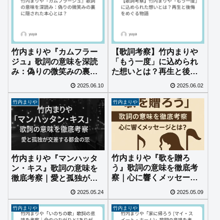
竹内まりや『カムフラー
【歌詞考察】竹内まりや
ジュ』歌詞の意味を深読
「もう一度」に込められ
み：偽りの微笑みの裏に
た想いとは？再生と後悔
隠された本心とは？
をめぐる物語
2025.06.10
2025.06.02
竹内まりや
竹内まりや
竹内まりや『歌を贈ろ
竹内まりや『マンハッタ
う』歌詞の意味を徹底考
ン・キス』歌詞の意味を
察｜心に響くメッセージ
徹底考察｜愛と孤独が交
とは？
差する都会の恋
2025.05.24
2025.05.09
竹内まりや
竹内まりや