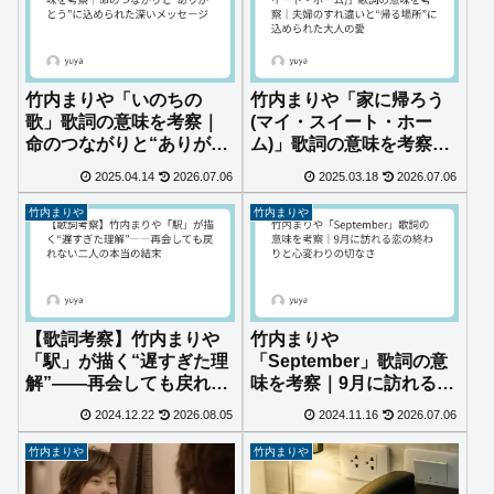
竹内まりや「いのちの
竹内まりや「家に帰ろう
歌」歌詞の意味を考察｜
(マイ・スイート・ホー
命のつながりと“ありがと
ム)」歌詞の意味を考察｜
う”に込められた深いメッ
夫婦のすれ違いと“帰る場
2025.04.14
2026.07.06
2025.03.18
2026.07.06
セージ
所”に込められた大人の愛
竹内まりや
竹内まりや
【歌詞考察】竹内まりや
竹内まりや
「駅」が描く“遅すぎた理
「September」歌詞の意
解”――再会しても戻れな
味を考察｜9月に訪れる恋
い二人の本当の結末
の終わりと心変わりの切
2024.12.22
2026.08.05
2024.11.16
2026.07.06
なさ
竹内まりや
竹内まりや