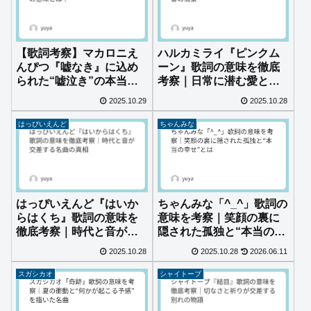
【歌詞考察】マカロニえ
ハルカミライ『ピンクム
んぴつ『嘘なき』に込め
ーン』歌詞の意味を徹底
られた“嘘泣き”の本当の
考察｜日常に潜む愛と春
意味とは？
の情景
2025.10.29
2025.10.28
はっぴいえんど
ちゃんみな
はっぴいえんど『はいか
ちゃんみな「^_^」歌詞の
らはくち』歌詞の意味を
意味を考察｜笑顔の裏に
徹底考察｜時代と音が交
隠された孤独と“本当の幸
差する名曲の真相
せ”とは
2025.10.28
2025.10.28
2026.06.11
スガシカオ
シャイトープ