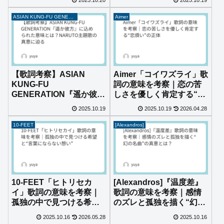
2025.10.20
2025.10.19
ASIAN KUNG-FU GENERATION
Aimer
【歌詞考察】ASIAN
Aimer「コイワズライ」歌
KUNG-FU
詞の意味を考察｜恋の苦
GENERATION『遥か彼
しさを優しく肯定する“恋
方』に込められた意味と
煩い”の正体
2025.10.19
2025.10.19
2026.04.28
は？NARUTO主題歌の真
意に迫る
10-FEET
[Alexandros]
10-FEET「ヒトリセカ
[Alexandros]『温度差』
イ」歌詞の意味を考察｜
歌詞の意味を考察｜感情
孤独の中で見つける希望
のズレと孤独を描く“幻の
と“言葉にならない想い”
名曲”の真意とは？
2025.10.16
2026.05.28
2025.10.16