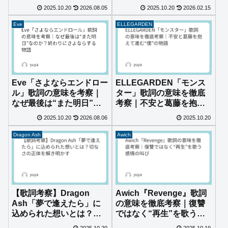
で歩いた“軌跡”だった
た“解放”と“主役宣言”
2025.10.20
2026.08.05
2025.10.20
2026.02.15
Eve
ELLEGARDEN
Eve「さよならエンドロー
ELLEGARDEN「モンス
ル」歌詞の意味を考察｜
ター」歌詞の意味を徹底
なぜ最後は“また明日”な
考察｜不安と葛藤を抱え
のか？終わりにさよなら
て進む“僕”の物語
2025.10.20
2026.08.06
2025.10.20
する物語
Dragon Ash
Awich
【歌詞考察】Dragon
Awich『Revenge』歌詞
Ash「夢で逢えたら」に
の意味を徹底考察｜復讐
込められた想いとは？切
ではなく“再生”を歌う感
なさの正体を解き明かす
情の叫び