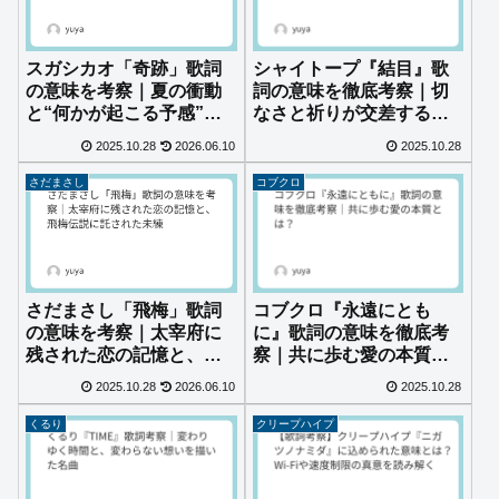
スガシカオ「奇跡」歌詞
シャイトープ『結目』歌
の意味を考察｜夏の衝動
詞の意味を徹底考察｜切
と“何かが起こる予感”を
なさと祈りが交差する別
描いた名曲
れの物語
2025.10.28
2026.06.10
2025.10.28
さだまさし
コブクロ
さだまさし「飛梅」歌詞
コブクロ『永遠にとも
の意味を考察｜太宰府に
に』歌詞の意味を徹底考
残された恋の記憶と、飛
察｜共に歩む愛の本質と
梅伝説に託された未練
は？
2025.10.28
2026.06.10
2025.10.28
くるり
クリープハイプ