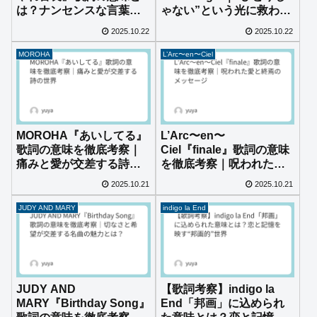
は？ナンセンスな言葉に
ゃない”という光に救われ
込められた遊び心を徹底
た理由とは？
2025.10.22
2025.10.22
考察！
MOROHA
L’Arc〜en〜Ciel
MOROHA『あいしてる』
L’Arc〜en〜
歌詞の意味を徹底考察｜
Ciel『finale』歌詞の意味
痛みと愛が交差する詩の
を徹底考察｜呪われた愛
世界
と終焉のメッセージ
2025.10.21
2025.10.21
JUDY AND MARY
indigo la End
JUDY AND
【歌詞考察】indigo la
MARY『Birthday Song』
End「邦画」に込められ