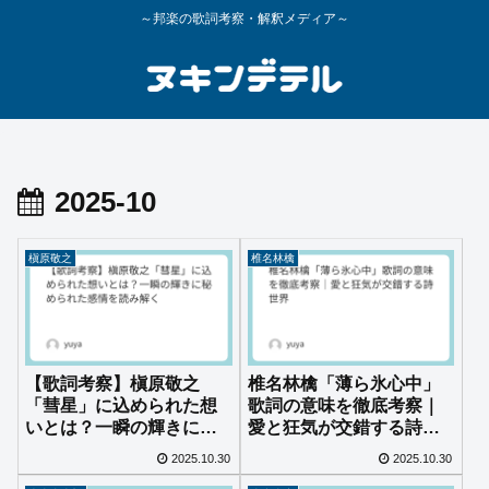
～邦楽の歌詞考察・解釈メディア～
2025-10
槇原敬之
椎名林檎
【歌詞考察】槇原敬之
椎名林檎「薄ら氷心中」
「彗星」に込められた想
歌詞の意味を徹底考察｜
いとは？一瞬の輝きに秘
愛と狂気が交錯する詩世
められた感情を読み解く
界
2025.10.30
2025.10.30