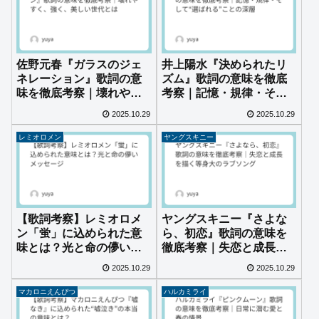
佐野元春『ガラスのジェ
井上陽水『決められたリ
ネレーション』歌詞の意
ズム』歌詞の意味を徹底
味を徹底考察｜壊れやす
考察｜記憶・規律・そし
く、強く、美しい世代と
て“選ばれる”ことの深層
2025.10.29
2025.10.29
は
レミオロメン
ヤングスキニー
【歌詞考察】レミオロメ
ヤングスキニー『さよな
ン「蛍」に込められた意
ら、初恋』歌詞の意味を
味とは？光と命の儚いメ
徹底考察｜失恋と成長を
ッセージ
描く等身大のラブソング
2025.10.29
2025.10.29
マカロニえんぴつ
ハルカミライ