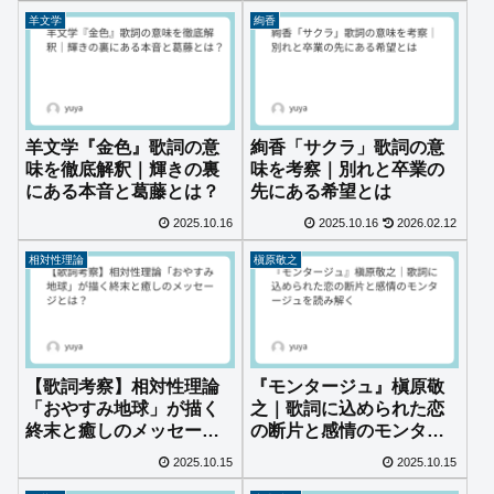
羊文学
絢香
羊文学『金色』歌詞の意
絢香「サクラ」歌詞の意
味を徹底解釈｜輝きの裏
味を考察｜別れと卒業の
にある本音と葛藤とは？
先にある希望とは
2025.10.16
2025.10.16
2026.02.12
相対性理論
槇原敬之
【歌詞考察】相対性理論
『モンタージュ』槇原敬
「おやすみ地球」が描く
之｜歌詞に込められた恋
終末と癒しのメッセージ
の断片と感情のモンター
とは？
ジュを読み解く
2025.10.15
2025.10.15