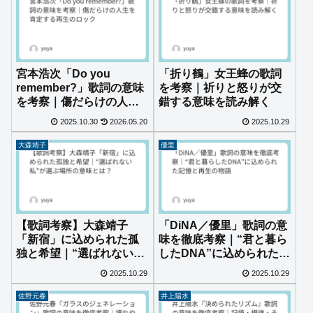
宮本浩次「Do you
「折り鶴」女王蜂の歌詞
remember?」歌詞の意味
を考察｜祈りと怒りが交
を考察｜傷だらけの人生
錯する意味を読み解く
を肯定する再生のロック
2025.10.30
2026.05.20
2025.10.29
大森靖子
優里
【歌詞考察】大森靖子
「DiNA／優里」歌詞の意
「新宿」に込められた孤
味を徹底考察｜“君と暮ら
独と希望｜“選ばれない
したDNA”に込められた記
私”が選ぶ場所の意味と
憶と再生の物語
2025.10.29
2025.10.29
は？
佐野元春
井上陽水