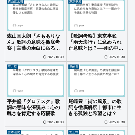
森山直太朗
東京事変
森山直太朗『さもありな
【歌詞考察】東京事変
ん』歌詞の意味を徹底考
「雨天決行」に込められ
察｜言葉の余白に宿る優
た意味とは？──雨の中を
しさと普遍性
進む決意の物語
2025.10.30
2025.10.30
平井堅
尾崎豊
平井堅『グロテスク』歌
尾崎豊「街の風景」の歌
詞の意味を深読み：心の
詞を徹底解釈｜都市に生
醜さを肯定する応援歌
きる孤独と希望とは？
2025.10.30
2025.10.30
宮本浩次
女王蜂