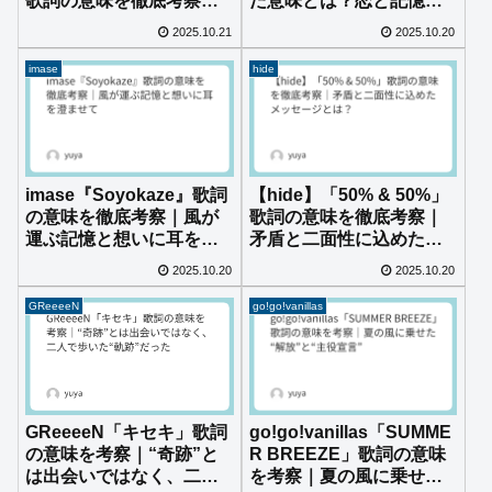
歌詞の意味を徹底考察｜
た意味とは？恋と記憶を
切なさと希望が交差する
映す“邦画的”世界
2025.10.21
2025.10.20
名曲の魅力とは？
imase
hide
imase『Soyokaze』歌詞
【hide】「50% & 50%」
の意味を徹底考察｜風が
歌詞の意味を徹底考察｜
運ぶ記憶と想いに耳を澄
矛盾と二面性に込めたメ
ませて
ッセージとは？
2025.10.20
2025.10.20
GReeeeN
go!go!vanillas
GReeeeN「キセキ」歌詞
go!go!vanillas「SUMME
の意味を考察｜“奇跡”と
R BREEZE」歌詞の意味
は出会いではなく、二人
を考察｜夏の風に乗せ