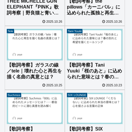
THEE MICHELLE GUN
【歌詞考察】the
ELEPHANT『PINK』歌
pillows「カーニバル」に
詞考察｜野良猫と青い
込められた孤独と再生の
夜、都市の孤独を駆け抜
物語―“観覧車に独りで暮
2025.10.26
2025.10.26
ける詩
らしてる”が意味するもの
とは？
Tele
Tani Yuuki
【歌詞考察】ガラスの線
【歌詞考察】Tani
／tele｜壊れた心と再生を
Yuuki「桜のあと」に込め
描く名曲の真意とは？
られた意味とは？春の別
れと希望を描くエールソ
2025.10.25
2025.10.23
ング
Suchmos
SIX LOUNGE
【歌詞考察】
【歌詞考察】SIX