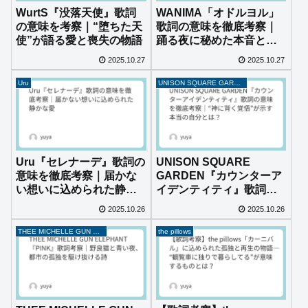
WurtS『没落天使』歌詞
WANIMA「オドルヨル」
の意味を考察｜“堕ちた天
歌詞の意味を徹底考察｜
使”が語る愛と喪失の物語
踊る夜に秘めた本音と衝
動とは？
2025.10.27
2025.10.27
Uru
UNISON SQUARE GARDEN
Uru『セレナーデ』歌詞の
UNISON SQUARE
意味を徹底考察｜届かな
GARDEN『カウンターア
い想いに込められた静か
イデンティティ』歌詞の
な愛
意味を徹底考察｜“神に背
2025.10.26
2025.10.26
く覚悟”が示す本当の自分
とは？
THEE MICHELLE GUN ELEPHANT
the pillows