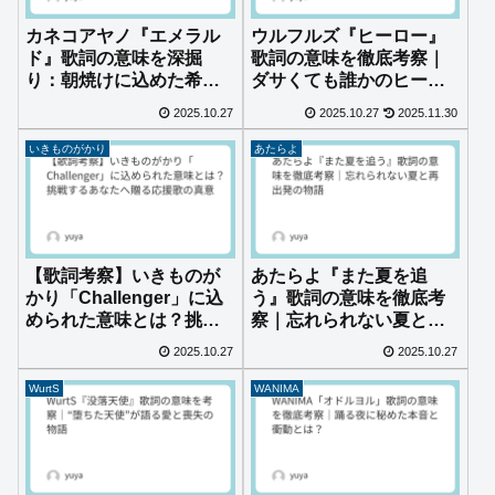
カネコアヤノ『エメラル
ウルフルズ『ヒーロー』
ド』歌詞の意味を深掘
歌詞の意味を徹底考察｜
り：朝焼けに込めた希望
ダサくても誰かのヒーロ
と優しさ
ーでいていい理由
2025.10.27
2025.10.27
2025.11.30
いきものがかり
あたらよ
【歌詞考察】いきものが
あたらよ『また夏を追
かり「Challenger」に込
う』歌詞の意味を徹底考
められた意味とは？挑戦
察｜忘れられない夏と再
するあなたへ贈る応援歌
出発の物語
2025.10.27
2025.10.27
の真意
WurtS
WANIMA