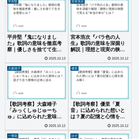
平井堅
宮本浩次
平井堅『鬼になりまし
宮本浩次『バラ色の人
た』歌詞の意味を徹底考
生』歌詞の意味を深掘り
察｜優しさを捨てて生き
解説｜理想と現実の狭間
る覚悟とは？
で見える“本当の幸せ”と
2025.10.13
2025.10.12
は？
大森靖子
優里
【歌詞考察】大森靖子
【歌詞考察】優里「夏
「みっくしゅじゅーち
音」に込められた想いと
ゅ」に込められた意味と
は？夏の記憶と心情を読
は？混ざり合う感情の正
み解く
2025.10.12
2025.10.12
体に迫る
一青窈
ゆず