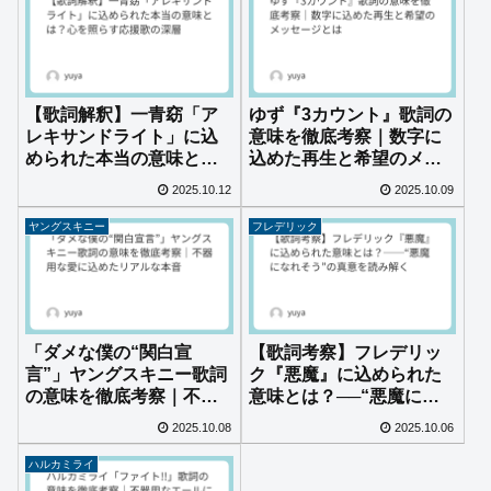
【歌詞解釈】一青窈「ア
ゆず『3カウント』歌詞の
レキサンドライト」に込
意味を徹底考察｜数字に
められた本当の意味と
込めた再生と希望のメッ
は？心を照らす応援歌の
セージとは
2025.10.12
2025.10.09
深層
ヤングスキニー
フレデリック
「ダメな僕の“関白宣
【歌詞考察】フレデリッ
言”」ヤングスキニー歌詞
ク『悪魔』に込められた
の意味を徹底考察｜不器
意味とは？──“悪魔にな
用な愛に込めたリアルな
れそう”の真意を読み解く
2025.10.08
2025.10.06
本音
ハルカミライ