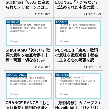
Suchmos『808』に込め
LOUNGE『くだらない』
られたメッセージとは？
に込められた本当の意味
──都会的ビートに潜む真
とは？心を揺さぶる言葉
2025.10.23
2025.10.23
意を読み解く
の正体
SHISHAMO
PEOPLE1
SHISHAMO『終わり』歌
PEOPLE 1「東京」歌詞
詞の意味を徹底考察｜未
の意味を徹底考察｜都会
練・葛藤・切なさに共感
に生きる心の葛藤を読み
する理由とは？
解く
2025.10.23
2025.10.22
ORANGE RANGE
Novelbright
ORANGE RANGE『おし
【歌詞考察】カノープス /
ゃれ番長』歌詞の意味と
Novelbright｜“ひとりじ