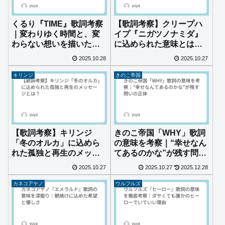
くるり『TIME』歌詞考察
【歌詞考察】クリープハ
｜変わりゆく時間と、変
イプ『ニガツノナミダ』
わらない想いを描いた名
に込められた意味とは？
曲
Wi‑Fiや速度制限の真意を
2025.10.28
2025.10.27
読み解く
キリンジ
きのこ帝国
【歌詞考察】キリンジ
きのこ帝国「WHY」歌詞
「冬のオルカ」に込めら
の意味を考察｜“幸せなん
れた孤独と再生のメッセ
てあるのかな”が残す問い
ージとは？
の正体
2025.10.27
2025.10.27
2025.12.28
カネコアヤノ
ウルフルズ