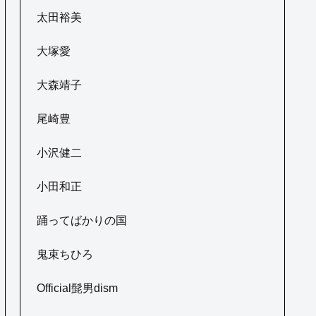
太田裕美
大塚愛
大森靖子
尾崎豊
小沢健二
小田和正
踊ってばかりの国
鬼束ちひろ
Official髭男dism