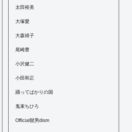
太田裕美
大塚愛
大森靖子
尾崎豊
小沢健二
小田和正
踊ってばかりの国
鬼束ちひろ
Official髭男dism