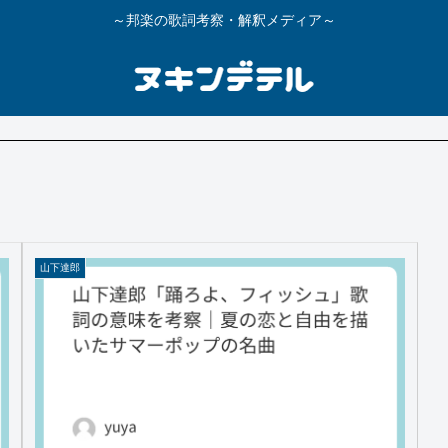
～邦楽の歌詞考察・解釈メディア～
山下達郎