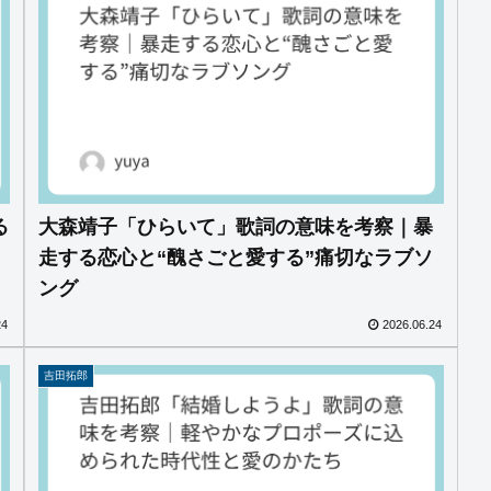
る
大森靖子「ひらいて」歌詞の意味を考察｜暴
走する恋心と“醜さごと愛する”痛切なラブソ
ング
24
2026.06.24
吉田拓郎