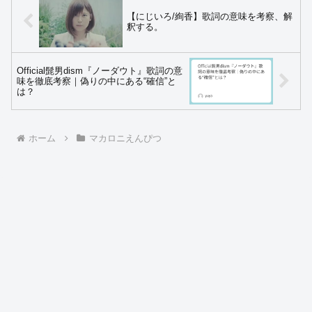
【にじいろ/絢香】歌詞の意味を考察、解
釈する。
Official髭男dism『ノーダウト』歌詞の意
味を徹底考察｜偽りの中にある“確信”と
は？
ホーム
マカロニえんぴつ