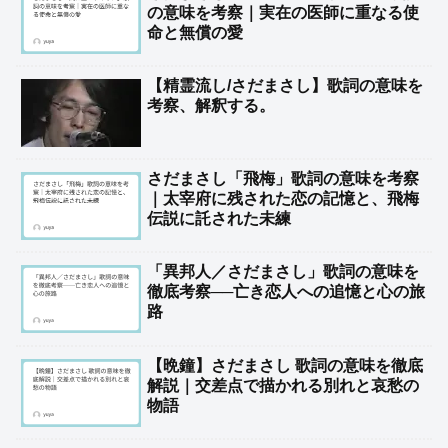
の意味を考察｜実在の医師に重なる使
命と無償の愛
【精霊流し/さだまさし】歌詞の意味を
考察、解釈する。
さだまさし「飛梅」歌詞の意味を考察
｜太宰府に残された恋の記憶と、飛梅
伝説に託された未練
「異邦人／さだまさし」歌詞の意味を
徹底考察──亡き恋人への追憶と心の旅
路
【晩鐘】さだまさし 歌詞の意味を徹底
解説｜交差点で描かれる別れと哀愁の
物語