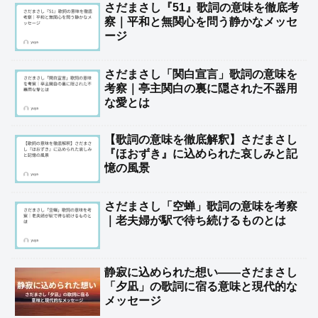
さだまさし『51』歌詞の意味を徹底考
察｜平和と無関心を問う静かなメッセ
ージ
さだまさし「関白宣言」歌詞の意味を
考察｜亭主関白の裏に隠された不器用
な愛とは
【歌詞の意味を徹底解釈】さだまさし
『ほおずき』に込められた哀しみと記
憶の風景
さだまさし「空蝉」歌詞の意味を考察
｜老夫婦が駅で待ち続けるものとは
静寂に込められた想い――さだまさし
「夕凪」の歌詞に宿る意味と現代的な
メッセージ