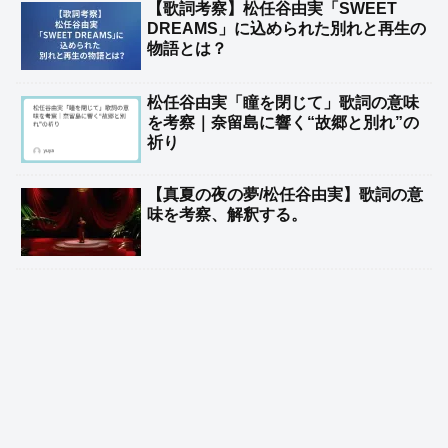
【歌詞考察】松任谷由実「SWEET
DREAMS」に込められた別れと再生の
物語とは？
松任谷由実「瞳を閉じて」歌詞の意味
を考察｜奈留島に響く“故郷と別れ”の
祈り
【真夏の夜の夢/松任谷由実】歌詞の意
味を考察、解釈する。