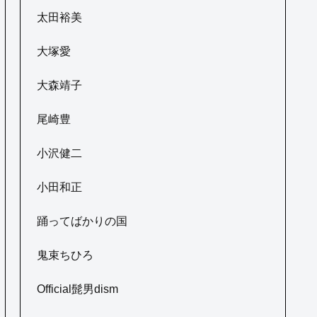
太田裕美
大塚愛
大森靖子
尾崎豊
小沢健二
小田和正
踊ってばかりの国
鬼束ちひろ
Official髭男dism