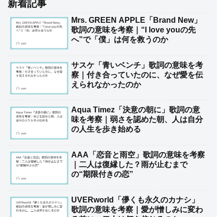
新着記事
Mrs. GREEN APPLE「Brand New」
歌詞の意味を考察｜“I love youの先
へ”で「僕」は何を救うのか
サスケ「青いベンチ」歌詞の意味を考
察｜付き合っていたのに、なぜ愛を伝
えられなかったのか
Aqua Timez「決意の朝に」歌詞の意
味を考察｜弱さを認めた朝、人は自分
の人生を歩き始める
AAA「恋音と雨空」歌詞の意味を考察
｜二人は復縁した？雨が止むまで
の“期限付きの恋”
UVERworld「儚くも永久のカナシ」
歌詞の意味を考察｜愛が憎しみに変わ