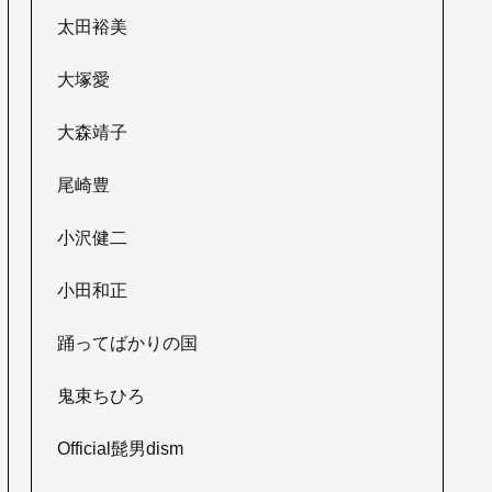
太田裕美
大塚愛
大森靖子
尾崎豊
小沢健二
小田和正
踊ってばかりの国
鬼束ちひろ
Official髭男dism