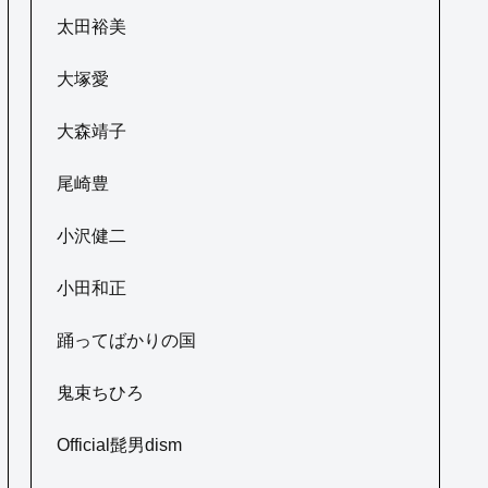
太田裕美
大塚愛
大森靖子
尾崎豊
小沢健二
小田和正
踊ってばかりの国
鬼束ちひろ
Official髭男dism