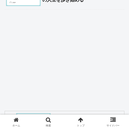
Novelbright「透明」歌詞の意味を考察｜
見えない心の壁と“ひとりじゃない”とい
ホーム
検索
トップ
サイドバー
う希望