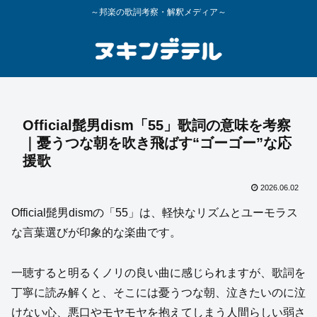
～邦楽の歌詞考察・解釈メディア～
Official髭男dism「55」歌詞の意味を考察
｜憂うつな朝を吹き飛ばす“ゴーゴー”な応
援歌
2026.06.02
Official髭男dismの「55」は、軽快なリズムとユーモラス
な言葉選びが印象的な楽曲です。
一聴すると明るくノリの良い曲に感じられますが、歌詞を
丁寧に読み解くと、そこには憂うつな朝、泣きたいのに泣
けない心、悪口やモヤモヤを抱えてしまう人間らしい弱さ