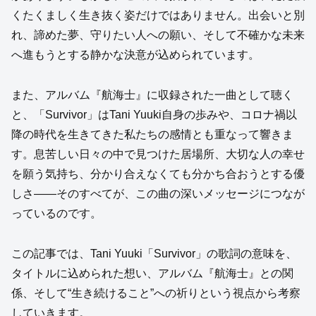
くたくましく生き抜く姿だけではありません。出会いと別
れ、諦めた夢、守りたい人への願い、そして不確かな未来
へ進もうとする静かな決意が込められています。
また、アルバム『航海士』に収録された一曲として聴く
と、「Survivor」はTani Yuuki自身の歩みや、コロナ禍以
降の時代を生きてきた私たちの感情とも重なって響きま
す。息苦しい日々の中で見つけた居場所、大切な人の幸せ
を願う気持ち、分かり合えなくても分かち合おうとする優
しさ——そのすべてが、この曲の深いメッセージにつなが
っているのです。
この記事では、Tani Yuuki「Survivor」の歌詞の意味を、
タイトルに込められた想い、アルバム『航海士』との関
係、そして“生き続けること”への祈りという視点から考察
していきます。