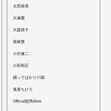
太田裕美
大塚愛
大森靖子
尾崎豊
小沢健二
小田和正
踊ってばかりの国
鬼束ちひろ
Official髭男dism