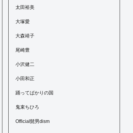
太田裕美
大塚愛
大森靖子
尾崎豊
小沢健二
小田和正
踊ってばかりの国
鬼束ちひろ
Official髭男dism