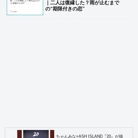
｜二人は復縁した？雨が止むまで
の“期限付きの恋”
ちゃんみな×ASH ISLAND『20』が描