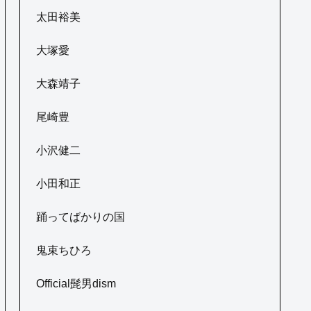
太田裕美
大塚愛
大森靖子
尾崎豊
小沢健二
小田和正
踊ってばかりの国
鬼束ちひろ
Official髭男dism