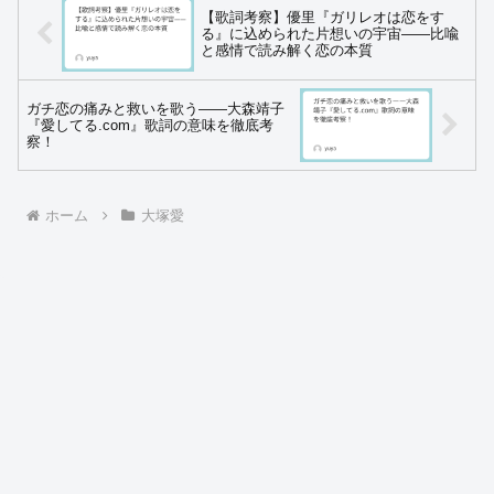
【歌詞考察】優里『ガリレオは恋をす
る』に込められた片想いの宇宙——比喩
と感情で読み解く恋の本質
ガチ恋の痛みと救いを歌う――大森靖子
『愛してる.com』歌詞の意味を徹底考
察！
ホーム
大塚愛