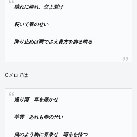
晴れに晴れ、空よ裂け
裂いて春のせい
降り止めば雨でさえ貴方を飾る晴る
Cメロでは
通り雨 草を靡かせ
羊雲 あれも春のせい
風のよう胸に春乗せ 晴るを待つ