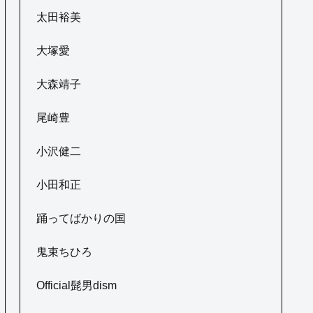
太田裕美
大塚愛
大森靖子
尾崎豊
小沢健二
小田和正
踊ってばかりの国
鬼束ちひろ
Official髭男dism