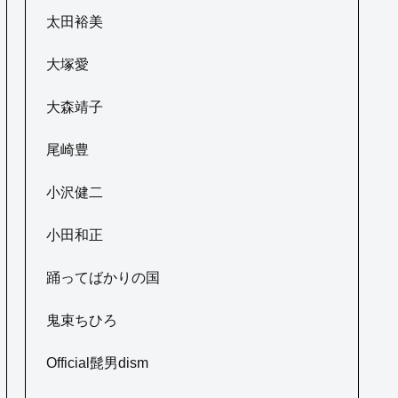
太田裕美
大塚愛
大森靖子
尾崎豊
小沢健二
小田和正
踊ってばかりの国
鬼束ちひろ
Official髭男dism