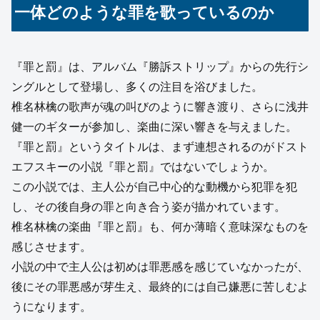
一体どのような罪を歌っているのか
『罪と罰』は、アルバム『勝訴ストリップ』からの先行シ
ングルとして登場し、多くの注目を浴びました。
椎名林檎の歌声が魂の叫びのように響き渡り、さらに浅井
健一のギターが参加し、楽曲に深い響きを与えました。
『罪と罰』というタイトルは、まず連想されるのがドスト
エフスキーの小説『罪と罰』ではないでしょうか。
この小説では、主人公が自己中心的な動機から犯罪を犯
し、その後自身の罪と向き合う姿が描かれています。
椎名林檎の楽曲『罪と罰』も、何か薄暗く意味深なものを
感じさせます。
小説の中で主人公は初めは罪悪感を感じていなかったが、
後にその罪悪感が芽生え、最終的には自己嫌悪に苦しむよ
うになります。