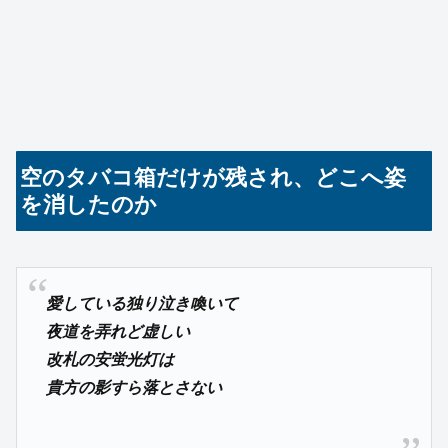
空のタバコ箱だけが残され、どこへ姿
を消したのか
愛している独り泣き喚いて
夜道を弄れど虚しい
改札の安蛍光灯は
貴方の影すら落とさない