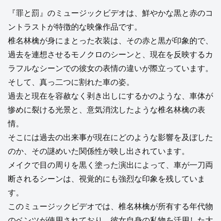
『罪と罰』のミュージックビデオは、鮮やかな黒と赤のコ
ントラストが特徴的な映像作品です。
椎名林檎が身にまとった衣装は、その赤と黒が印象的で、
過去を連想させるモノクロのシーンと、現在を反映するカ
ラフルなシーンでの彼女の表情の違いが際立っています。
そして、真っ二つに割れた車の姿。
過去と現在を容赦なく剥き出しにするかのような、車体が
惨めに裂ける光景と、意気消沈したような椎名林檎の表
情。
そこには過去の出来事が現在にどのような影響を及ぼした
のか、その謎めいた関係性が映し出されています。
メイクで目の周りを黒く塗った演出によって、車が一刀両
断されるシーンは、視覚的にも強烈な印象を残していま
す。
このミュージックビデオでは、椎名林檎が所有する年代物
のベンツが使用されており、彼女自身の私物を活用した大