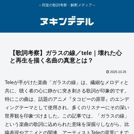
～邦楽の歌詞考察・解釈メディア～
【歌詞考察】ガラスの線／tele｜壊れた心
と再生を描く名曲の真意とは？
2025.10.25
Teleが手がけた楽曲「ガラスの線」は、繊細なメロディと
共に、聴く者の心に静かに突き刺さる歌詞が印象的です。
特にこの曲は、話題のアニメ『タコピーの原罪』のエンデ
ィングテーマとして使用され、多くのリスナーにその深い
世界観を印象づけました。この記事では、「ガラスの線」
という楽曲の歌詞に込められた意味を深掘りしながら、比
喩表現やアニメとの関連、アーティストTeleの背景にまで